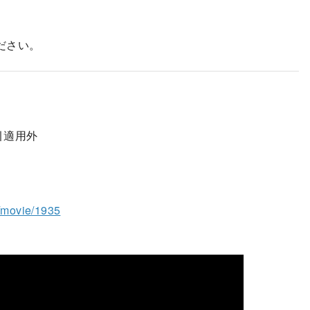
ださい。
引適用外
o/movie/1935