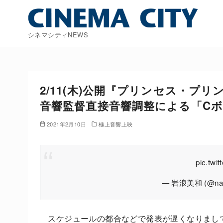
コ
ン
テ
シネマシティNEWS
ン
ツ
へ
移
2/11(木)公開『プリンセス・プリンシ
動
音響監督直接音響調整による「C
2021年2月10日
極上音響上映
pic.twi
— 岩浪美和 (@nam
スケジュールの都合などで発表が遅くなりまし