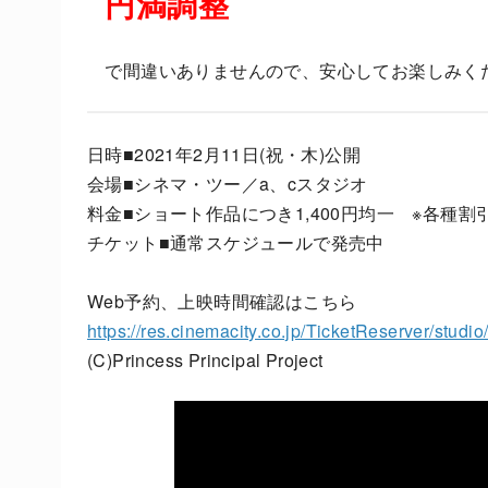
円満調整
で間違いありませんので、安心してお楽しみく
日時■2021年2月11日(祝・木)公開
会場■シネマ・ツー／a、cスタジオ
料金■ショート作品につき1,400円均一 ※各種割
チケット■通常スケジュールで発売中
Web予約、上映時間確認はこちら
https://res.cinemacity.co.jp/TicketReserver/studi
(C)Princess Principal Project