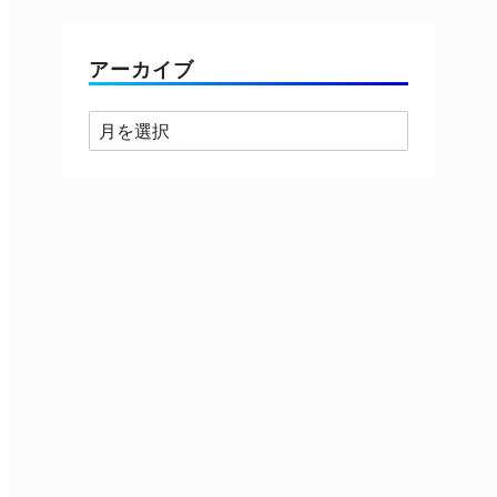
ゴ
リ
ー
アーカイブ
ア
ー
カ
イ
ブ