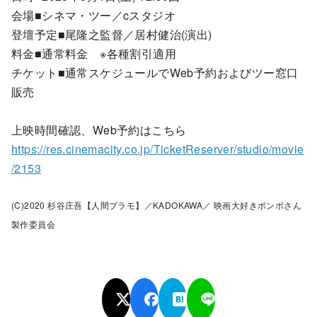
会場■シネマ・ツー／cスタジオ
登壇予定■尾隆之監督／居村健治(演出)
料金■通常料金 ※各種割引適用
チケット■通常スケジュールでWeb予約およびツー窓口
販売
上映時間確認、Web予約はこちら
https://res.cinemacity.co.jp/TicketReserver/studio/movie
/2153
(C)2020 杉谷庄吾【人間プラモ】／KADOKAWA／ 映画大好きポンポさん
製作委員会