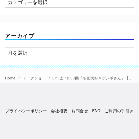
カ
テ
ゴ
リ
ー
アーカイブ
ア
ー
カ
イ
Home
トークショー
3/1(土)12:30回『映画大好きポンポさん』【極音】にて平尾隆之監督×居村健治(演出)トークショーを開催
ブ
プライバシーポリシー
会社概要
お問合せ
FAQ
ご利用の手引き