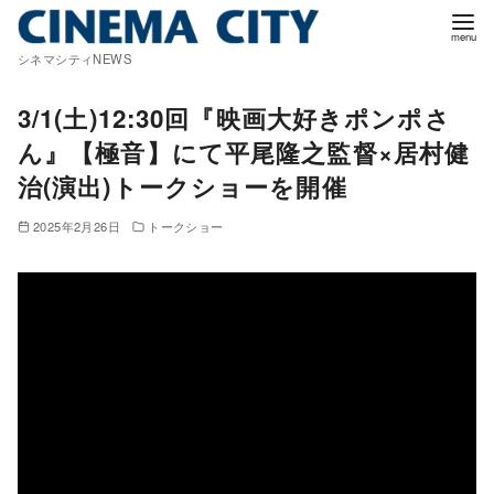
コ
ン
シネマシティNEWS
テ
ン
3/1(土)12:30回『映画大好きポンポさ
ツ
ん』【極音】にて平尾隆之監督×居村健
へ
治(演出)トークショーを開催
移
動
2025年2月26日
トークショー