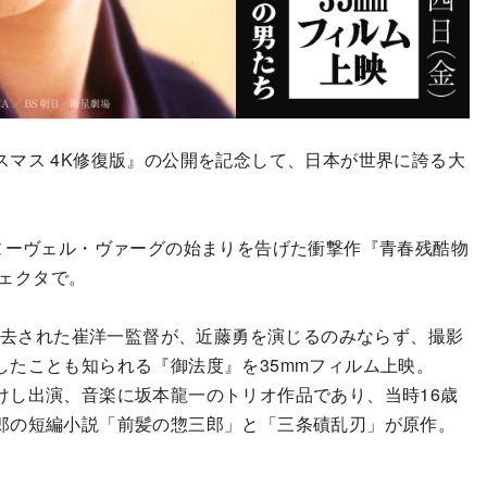
マス 4K修復版』の公開を記念して、日本が世界に誇る大
ヌーヴェル・ヴァーグの始まりを告げた衝撃作『青春残酷物
ジェクタで。
逝去された崔洋一監督が、近藤勇を演じるのみならず、撮影
たことも知られる『御法度』を35mmフィルム上映。
し出演、音楽に坂本龍一のトリオ作品であり、当時16歳
郎の短編小説「前髪の惣三郎」と「三条磧乱刃」が原作。