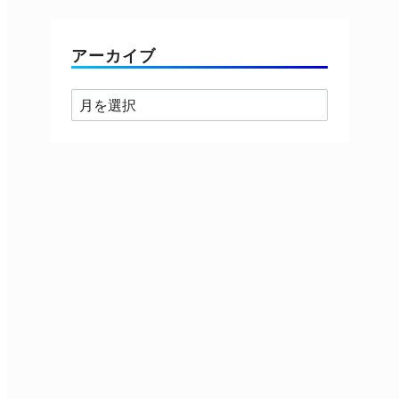
ゴ
リ
ー
アーカイブ
ア
ー
カ
イ
ブ