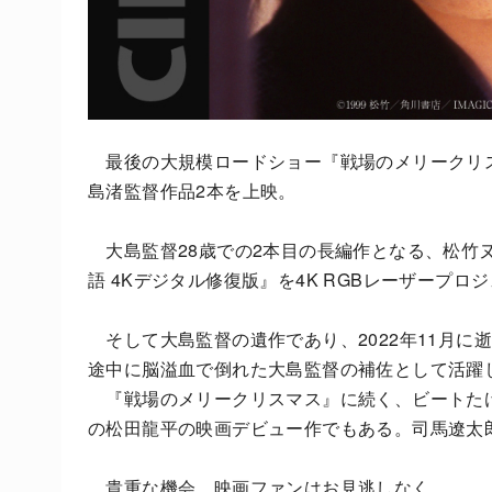
最後の大規模ロードショー『戦場のメリークリス
島渚監督作品2本を上映。
大島監督28歳での2本目の長編作となる、松竹
語 4Kデジタル修復版』を4K RGBレーザープロ
そして大島監督の遺作であり、2022年11月に
途中に脳溢血で倒れた大島監督の補佐として活躍し
『戦場のメリークリスマス』に続く、ビートたけ
の松田龍平の映画デビュー作でもある。司馬遼太
貴重な機会、映画ファンはお見逃しなく。