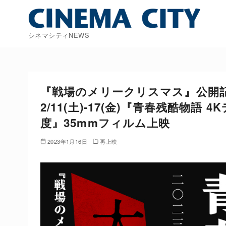
コ
ン
テ
シネマシティNEWS
ン
ツ
へ
移
『戦場のメリークリスマス』公開
動
2/11(土)-17(金)『青春残酷物語 4
度』35mmフィルム上映
2023年1月16日
再上映