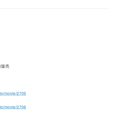
口販売
dio/movie/2705
dio/movie/2706