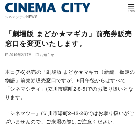
コ
ン
シネマシティNEWS
テ
ン
「劇場版 まどか★マギカ」前売券販売
ツ
窓口を変更いたします。
へ
移
2019年2月7日
お知らせ
動
本日(7/6)発売の「劇場版 まどか★マギカ〔新編〕叛逆の
物語」前売券販売窓口ですが、6日午後からはすべて
「シネマシティ」(立川市曙町2-8-5)でのお取り扱いとな
ります。
「シネマツー」(立川市曙町2-42-26)ではお取り扱いがご
ざいませんので、ご来場の際はご注意ください。