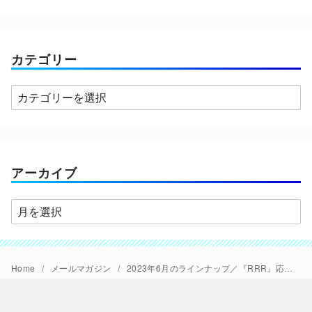
カテゴリー
カ
テ
ゴ
リ
ー
アーカイブ
ア
ー
カ
イ
Home
メールマガジン
2023年6月のラインナップ／『RRR』応援／『劇場版SHIROBAKO』／佐野元春LIVEフィルム
ブ