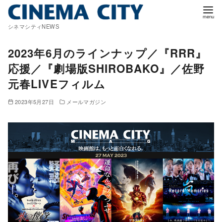
コ
ン
シネマシティNEWS
テ
ン
2023年6月のラインナップ／『RRR』
ツ
応援／『劇場版SHIROBAKO』／佐野
へ
元春LIVEフィルム
移
動
2023年5月27日
メールマガジン