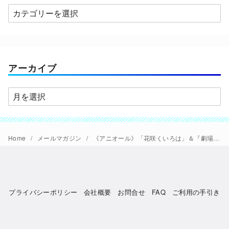
カ
テ
ゴ
リ
ー
アーカイブ
ア
ー
カ
イ
Home
メールマガジン
《アニオール》「花咲くいろは」＆『劇場版』監督登壇＆4月は「HIGH CARD」キャスト・スタッフ登壇／『ドラえもん』【極音】チェンジほか
ブ
プライバシーポリシー
会社概要
お問合せ
FAQ
ご利用の手引き