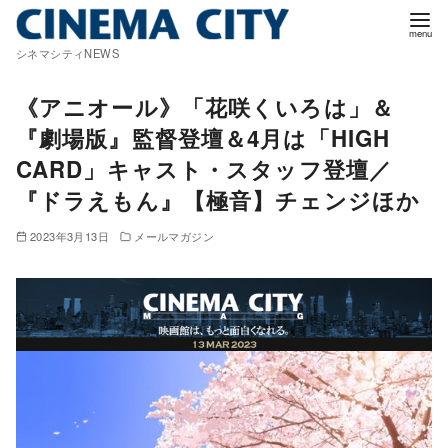
コ
ン
シネマシティNEWS
テ
ン
《アニオール》「花咲くいろは」＆
ツ
『劇場版』監督登壇＆4月は「HIGH
へ
CARD」キャスト・スタッフ登壇／
移
『ドラえもん』【極音】チェンジほか
動
2023年3月13日
メールマガジン