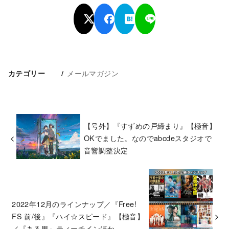
メールマガジン
カテゴリー
【号外】『すずめの戸締まり』【極音】
OKでました。なのでabcdeスタジオで
音響調整決定
2022年12月のラインナップ／『Free!
FS 前/後』『ハイ☆スピード』【極音】
／『ある男』ティーチインほか