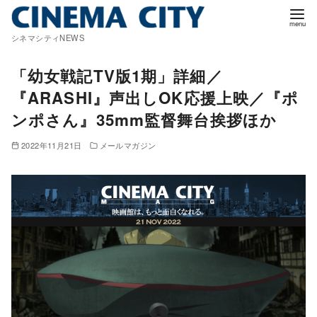
コ
ン
シネマシティNEWS
テ
ン
「幼女戦記TV版1期」詳細／
ツ
『ARASHI』声出しOK応援上映／『ポ
へ
ンポさん』35mm監督舞台挨拶ほか
移
動
2022年11月21日
メールマガジン