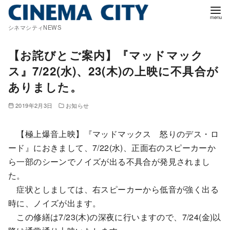
コ
ン
シネマシティNEWS
テ
ン
【お詫びとご案内】『マッドマック
ツ
ス』7/22(水)、23(木)の上映に不具合が
へ
ありました。
移
動
2019年2月3日
お知らせ
【極上爆音上映】『マッドマックス 怒りのデス・ロ
ード』におきまして、7/22(水)、正面右のスピーカーか
ら一部のシーンでノイズが出る不具合が発見されまし
た。
症状としましては、右スピーカーから低音が強く出る
時に、ノイズが出ます。
この修繕は7/23(木)の深夜に行いますので、7/24(金)以