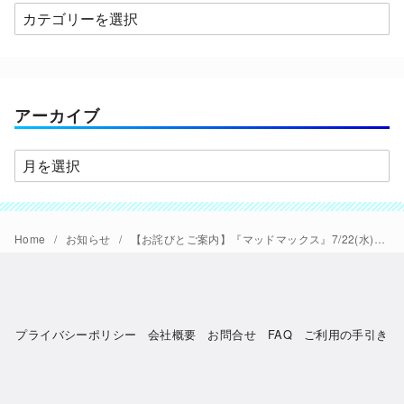
カ
テ
ゴ
リ
ー
アーカイブ
ア
ー
カ
イ
Home
お知らせ
【お詫びとご案内】『マッドマックス』7/22(水)、23(木)の上映に不具合がありました。
ブ
プライバシーポリシー
会社概要
お問合せ
FAQ
ご利用の手引き