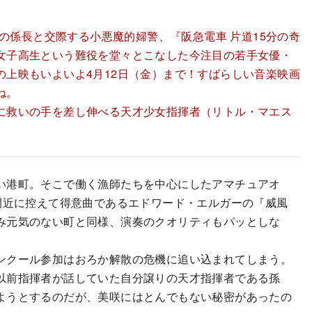
歳の係長と交際する小悪魔的婦警、『阪急電車 片道15分の奇
女子高生という難役を堂々とこなした今注目の若手女優・
上映もいよいよ4月12日（金）まで！すばらしい音楽映画
ね。
に救いの手を差し伸べる天才少女指揮者（リトル・マエス
い港町。そこで働く漁師たちを中心にしたアマチュアオ
間近に控えて得意曲であるエドワード・エルガーの『威風
み元気のない町と同様、演奏のクオリティもパッとしな
ンクール参加はおろか解散の危機に追い込まれてしまう。
以前指揮者が話していた自分譲りの天才指揮者である孫
ようとするのだが、美咲にはとんでもない秘密があったの