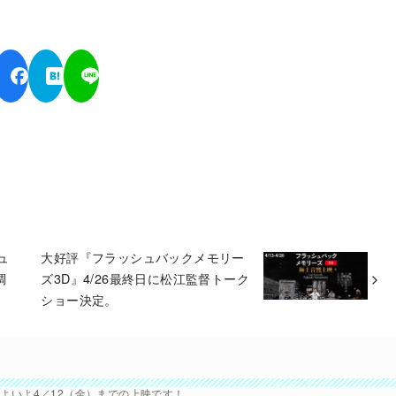
ュ
大好評『フラッシュバックメモリー
調
ズ3D』4/26最終日に松江監督トーク
ショー決定。
よいよ4／12（金）までの上映です！