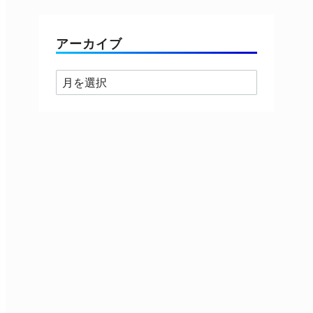
ゴ
リ
ー
アーカイブ
ア
ー
カ
イ
ブ