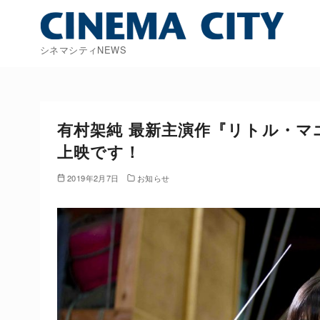
コ
ン
テ
シネマシティNEWS
ン
ツ
へ
移
有村架純 最新主演作『リトル・マ
動
上映です！
2019年2月7日
お知らせ