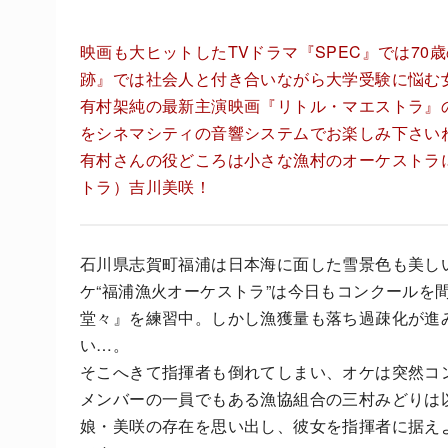
映画も大ヒットしたTVドラマ『SPEC』では70
跡』では社会人と付き合いながら大学受験に悩む
有村架純の最新主演映画『リトル・マエストラ』の
をシネマシティの音響システムでお楽しみ下さい
有村さんの役どころは小さな漁村のオーケストラ
トラ）吉川美咲！
石川県志賀町福浦は日本海に面した雪景色も美し
ケ“福浦漁火オーケストラ”は今日もコンクールを
堂々』を練習中。しかし漁獲量も落ち過疎化が進
い…。
そこへきて指揮者も倒れてしまい、オケは突然コ
メンバーの一員でもある漁協組合の三村みどりは
娘・美咲の存在を思い出し、彼女を指揮者に据え