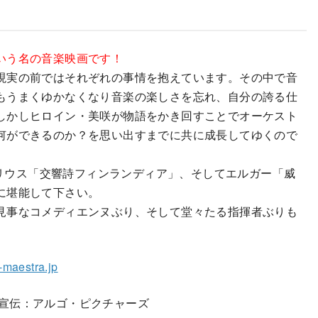
いう名の音楽映画です！
現実の前ではそれぞれの事情を抱えています。その中で音
もうまくゆかなくなり音楽の楽しさを忘れ、自分の誇る仕
しかしヒロイン・美咲が物語をかき回すことでオーケスト
何ができるのか？を思い出すまでに共に成長してゆくので
シベリウス「交響詩フィンランディア」、そしてエルガー「威
に堪能して下さい。
見事なコメディエンヌぶり、そして堂々たる指揮者ぶりも
e-maestra.jp
配給宣伝：アルゴ・ピクチャーズ