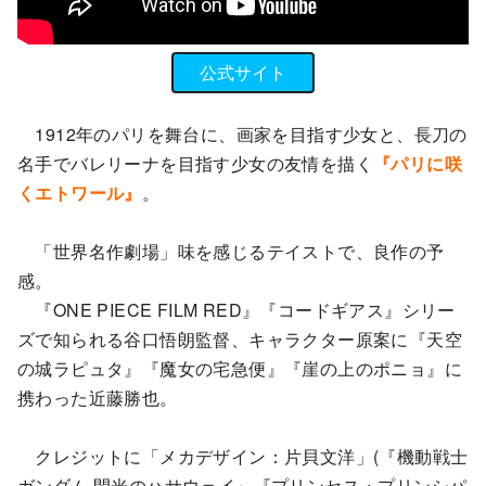
公式サイト
1912年のパリを舞台に、画家を目指す少女と、長刀の
名手でバレリーナを目指す少女の友情を描く
『パリに咲
くエトワール』
。
「世界名作劇場」味を感じるテイストで、良作の予
感。
『ONE PIECE FILM RED』『コードギアス』シリー
ズで知られる谷口悟朗監督、キャラクター原案に『天空
の城ラピュタ』『魔女の宅急便』『崖の上のポニョ』に
携わった近藤勝也。
クレジットに「メカデザイン：片貝文洋」(『機動戦士
ガンダム 閃光のハサウェイ』『プリンセス・プリンシパ