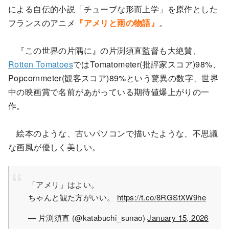
による自伝的小説「チューブな形而上学」を原作とした
フランスのアニメ
『アメリと雨の物語』
。
『この世界の片隅に』の片渕須直監督も大絶賛、
Rotten Tomatoes
ではTomatometer(批評家スコア)98%、
Popcornmeter(観客スコア)89%という驚異の数字、世界
中の映画賞で名前があがっている期待値爆上がりの一
作。
絵本のような、古いパソコンで描いたような、不思議
な画風が優しく美しい。
「アメリ」はよい。
ちゃんと観た方がいい。
https://t.co/8RGStXW9he
— 片渕須直 (@katabuchi_sunao)
January 15, 2026