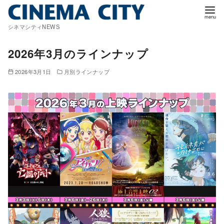
コ
ン
シネマシティNEWS
テ
ン
2026年3月のラインナップ
ツ
2026年3月1日
月別ラインナップ
へ
移
動