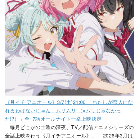
《月イチ アニオール》3/7(土)21:00 「わたしが恋人にな
れるわけないじゃん、ムリムリ!（※ムリじゃなかっ
た!?）」全17話オールナイト一挙上映決定
毎月どこかの土曜の深夜、TV／配信アニメシリーズの
全話上映を行う《月イチアニオール》。 2026年3月は