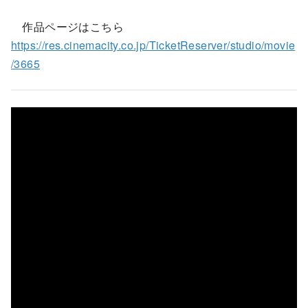
作品ページはこちら
https://res.cinemacity.co.jp/TicketReserver/studio/movie
/3665