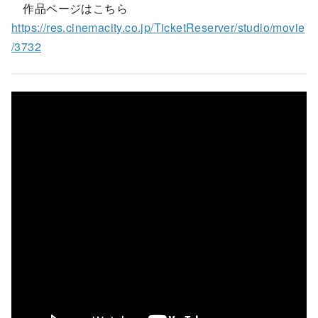
作品ページはこちら
https://res.cinemacity.co.jp/TicketReserver/studio/movie
/3732