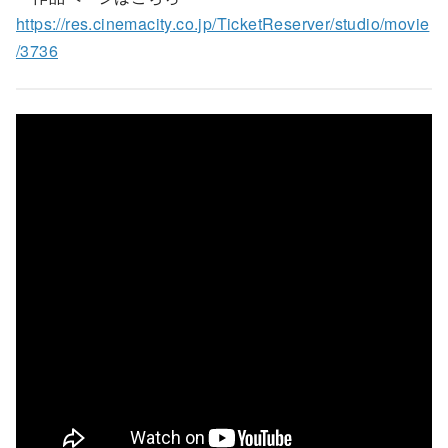
https://res.cinemacity.co.jp/TicketReserver/studio/movie
/3736