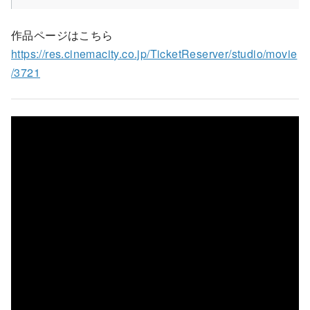
作品ページはこちら
https://res.cinemacity.co.jp/TicketReserver/studio/movie
/3721