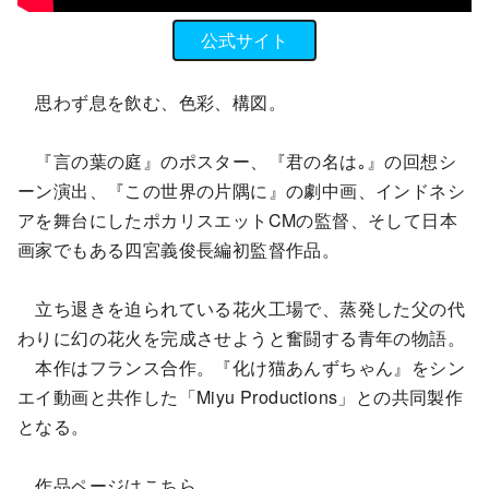
公式サイト
思わず息を飲む、色彩、構図。
『言の葉の庭』のポスター、『君の名は｡』の回想シ
ーン演出、『この世界の片隅に』の劇中画、インドネシ
アを舞台にしたポカリスエットCMの監督、そして日本
画家でもある四宮義俊長編初監督作品。
立ち退きを迫られている花火工場で、蒸発した父の代
わりに幻の花火を完成させようと奮闘する青年の物語。
本作はフランス合作。『化け猫あんずちゃん』をシン
エイ動画と共作した「Miyu Productions」との共同製作
となる。
作品ページはこちら