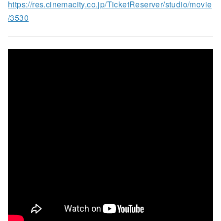
https://res.cinemacity.co.jp/TicketReserver/studio/movie
/3530