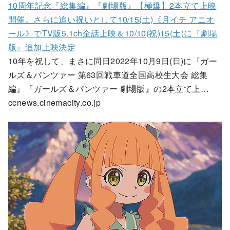
10周年記念『総集編』『劇場版』【極爆】2本立て上映
開催。さらに追い祝いとして10/15(土)《月イチ アニオ
ール》でTV版5.1ch全話上映＆10/10(祝)15(土)に『劇場
版』追加上映決定
10年を祝して、まさに同日2022年10月9日(日)に『ガー
ルズ＆パンツァー 第63回戦車道全国高校生大会 総集
編』『ガールズ＆パンツァー 劇場版』の2本立て上…
ccnews.cinemacity.co.jp