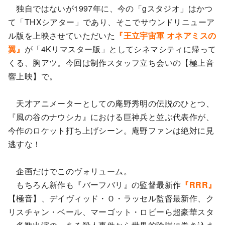
独自ではないが1997年に、今の「gスタジオ」はかつ
て「THXシアター」であり、そこでサウンドリニューア
ル版を上映させていただいた
『王立宇宙軍 オネアミスの
翼』
が「4Kリマスター版」としてシネマシティに帰って
くる、胸アツ。今回は制作スタッフ立ち会いの【極上音
響上映】で。
天才アニメーターとしての庵野秀明の伝説のひとつ、
『風の谷のナウシカ』における巨神兵と並ぶ代表作が、
今作のロケット打ち上げシーン。庵野ファンは絶対に見
逃すな！
企画だけでこのヴォリューム。
もちろん新作も『バーフバリ』の監督最新作
『RRR』
【極音】、デイヴィッド・Ｏ・ラッセル監督最新作、ク
リスチャン・ベール、マーゴット・ロビーら超豪華スタ