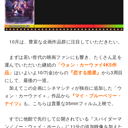
10月は、豊富な企画作品群に注目していただきたい。
まずは若い世代の映画ファンにも響き、たくさん足を
運んでいただいた継続の
「ウォン・カーウァイ4K5作
品」
はいよいよ10/7(金)からの
『恋する惑星』
から3周目
にして、最後の一巡。
加えてこの企画にシネマシティが独自に追加した「ウ
ォン・カーウァイ＋」作品から
『マイ・ブルーベリー・
ナイツ』
も。こちらは貴重な35mmフィルム上映で。
すでに他館で先行して公開されている『スパイダーマ
ン／ノー・ウェイ・ホーム』に11分の追加映像を加えた