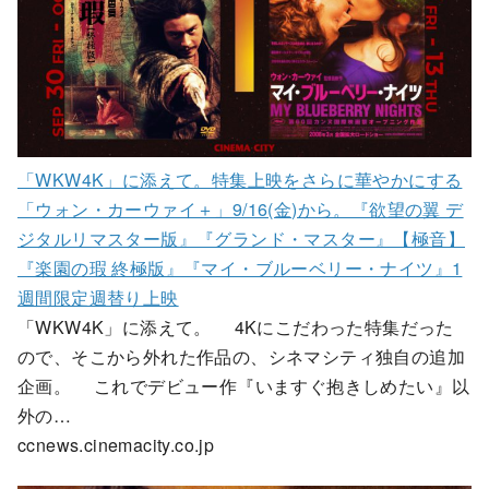
「WKW4K」に添えて。特集上映をさらに華やかにする
「ウォン・カーウァイ＋」9/16(金)から。『欲望の翼 デ
ジタルリマスター版』『グランド・マスター』【極音】
『楽園の瑕 終極版』『マイ・ブルーベリー・ナイツ』1
週間限定週替り上映
「WKW4K」に添えて。 4Kにこだわった特集だった
ので、そこから外れた作品の、シネマシティ独自の追加
企画。 これでデビュー作『いますぐ抱きしめたい』以
外の…
ccnews.cinemacity.co.jp