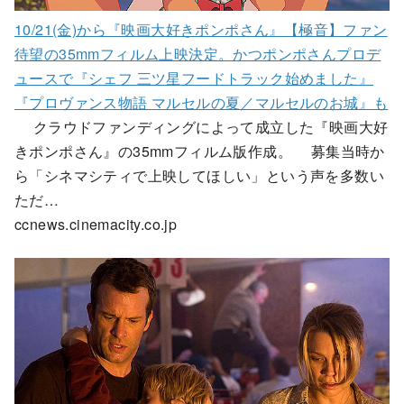
10/21(金)から『映画大好きポンポさん』【極音】ファン
待望の35mmフィルム上映決定。かつポンポさんプロデ
ュースで『シェフ 三ツ星フードトラック始めました』
『プロヴァンス物語 マルセルの夏／マルセルのお城』も
クラウドファンディングによって成立した『映画大好
きポンポさん』の35mmフィルム版作成。 募集当時か
ら「シネマシティで上映してほしい」という声を多数い
ただ…
ccnews.cinemacity.co.jp