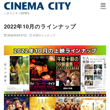
コ
ン
シネマシティNEWS
テ
ン
2022年10月のラインナップ
ツ
2022年9月27日
月別ラインナップ
へ
移
動