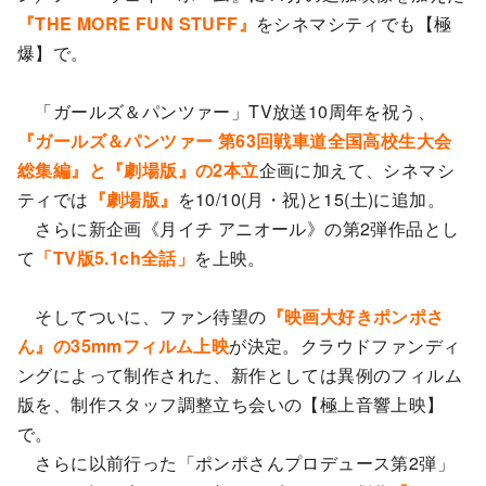
『THE MORE FUN STUFF』
をシネマシティでも【極
爆】で。
「ガールズ＆パンツァー」TV放送10周年を祝う、
『ガールズ＆パンツァー 第63回戦車道全国高校生大会
総集編』と『劇場版』の2本立
企画に加えて、シネマシ
ティでは
『劇場版』
を10/10(月・祝)と15(土)に追加。
さらに新企画《月イチ アニオール》の第2弾作品とし
て
「TV版5.1ch全話」
を上映。
そしてついに、ファン待望の
『映画大好きポンポさ
ん』の35mmフィルム上映
が決定。クラウドファンディ
ングによって制作された、新作としては異例のフィルム
版を、制作スタッフ調整立ち会いの【極上音響上映】
で。
さらに以前行った「ポンポさんプロデュース第2弾」