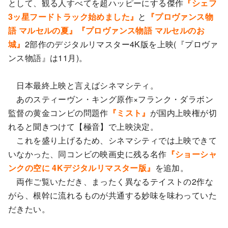
として、観る人すべてを超ハッピーにする傑作
『シェフ
3ッ星フードトラック始めました』
と
『プロヴァンス物
語 マルセルの夏』『プロヴァンス物語 マルセルのお
城』
2部作のデジタルリマスター4K版を上映(『プロヴァ
ンス物語』は11月)。
日本最終上映と言えばシネマシティ。
あのスティーヴン・キング原作×フランク・ダラボン
監督の黄金コンビの問題作
『ミスト』
が国内上映権が切
れると聞きつけて【極音】で上映決定。
これを盛り上げるため、シネマシティでは上映できて
いなかった、同コンビの映画史に残る名作
『ショーシャ
ンクの空に 4Kデジタルリマスター版』
を追加。
両作ご覧いただき、まったく異なるテイストの2作な
がら、根幹に流れるものが共通する妙味を味わっていた
だきたい。