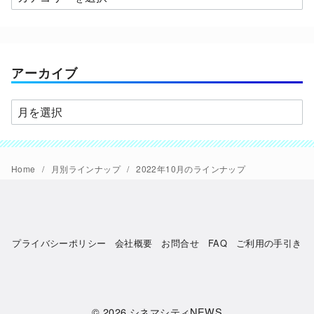
テ
ゴ
リ
ー
アーカイブ
ア
ー
カ
イ
Home
月別ラインナップ
2022年10月のラインナップ
ブ
プライバシーポリシー
会社概要
お問合せ
FAQ
ご利用の手引き
© 2026
シネマシティNEWS