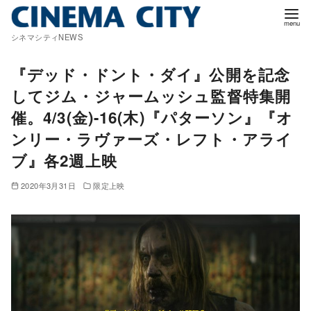
コ
ン
シネマシティNEWS
テ
ン
『デッド・ドント・ダイ』公開を記念
ツ
してジム・ジャームッシュ監督特集開
へ
催。4/3(金)-16(木)『パターソン』『オ
移
ンリー・ラヴァーズ・レフト・アライ
動
ブ』各2週上映
2020年3月31日
限定上映