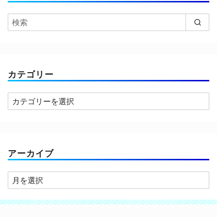
カテゴリー
カ
テ
ゴ
リ
ー
アーカイブ
ア
ー
カ
イ