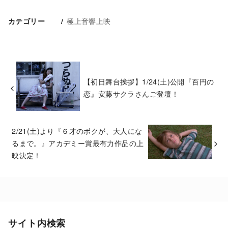
極上音響上映
カテゴリー
【初日舞台挨拶】1/24(土)公開『百円の
恋』安藤サクラさんご登壇！
2/21(土)より『６才のボクが、大人にな
るまで。』アカデミー賞最有力作品の上
映決定！
サイト内検索