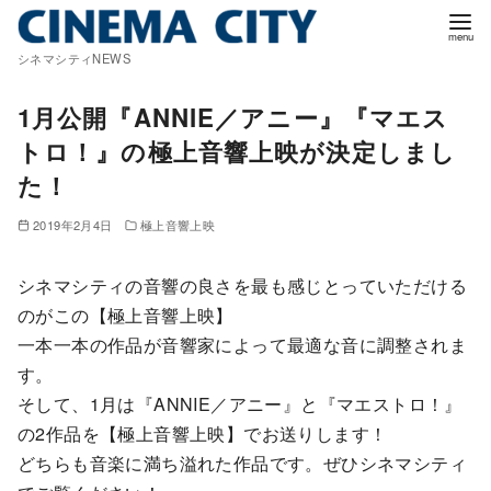
コ
ン
シネマシティNEWS
テ
ン
1月公開『ANNIE／アニー』『マエス
ツ
トロ！』の極上音響上映が決定しまし
へ
た！
移
動
2019年2月4日
極上音響上映
シネマシティの音響の良さを最も感じとっていただける
のがこの【極上音響上映】
一本一本の作品が音響家によって最適な音に調整されま
す。
そして、1月は『ANNIE／アニー』と『マエストロ！』
の2作品を【極上音響上映】でお送りします！
どちらも音楽に満ち溢れた作品です。ぜひシネマシティ