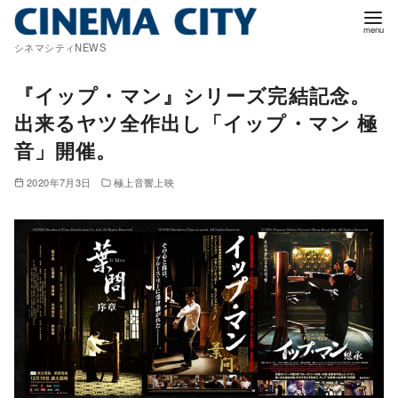
コ
ン
シネマシティNEWS
テ
ン
『イップ・マン』シリーズ完結記念。
ツ
出来るヤツ全作出し「イップ・マン 極
へ
音」開催。
移
動
2020年7月3日
極上音響上映