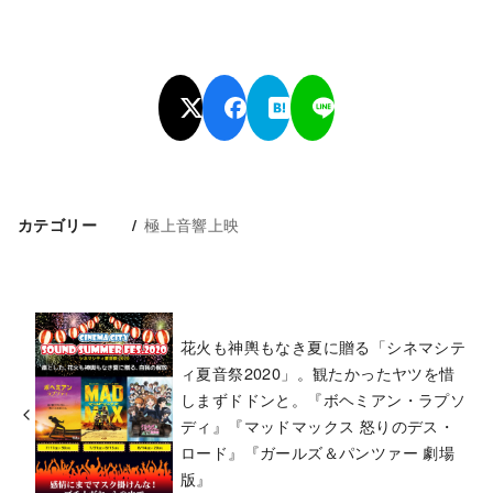
極上音響上映
カテゴリー
花火も神輿もなき夏に贈る「シネマシテ
ィ夏音祭2020」。観たかったヤツを惜
しまずドドンと。『ボヘミアン・ラプソ
ディ』『マッドマックス 怒りのデス・
ロード』『ガールズ＆パンツァー 劇場
版』