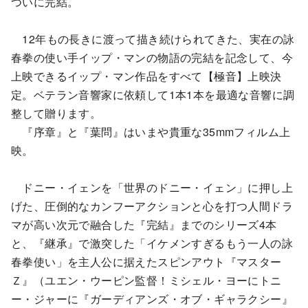
ついに完結。
12年もの長きに渡って描き続けられてきた、実在の詠
春拳の使い手イップ・マンの物語の完結を記念して、今
上映できるイップ・マン作品をすべて【極音】上映決
定。ベテラン音響家に依頼して1本1本を最適な音響に調
整して贈ります。
『序章』と『葉問』はいまや貴重な35mmフィルム上
映。
ドニー・イェンを「世界のドニー・イェン」に押し上
げた、圧倒的なカンフーアクションと心を打つ人間ドラ
マが高い次元で融合した『完結』までのシリーズ4本
と、『継承』で激突した「イケメンすぎるもう一人の詠
春拳使い」を主人公に据えたスピンアウト『マスター
Ｚ』（ユエン・ウーピン監督！ミシェル・ヨーにトニ
ー・ジャーに『ガーディアンズ・オブ・ギャラクシー』