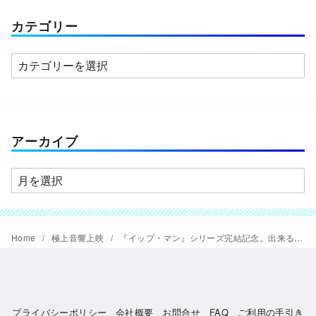
カテゴリー
カ
テ
ゴ
リ
ー
アーカイブ
ア
ー
カ
イ
Home
極上音響上映
『イップ・マン』シリーズ完結記念。出来るヤツ全作出し「イップ・マン 極音」開催。
ブ
プライバシーポリシー
会社概要
お問合せ
FAQ
ご利用の手引き