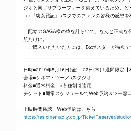
ジオと同じサブウーファーを備えているため、ど
（※『幼女戦記』cスタでのファンの皆様の感想を
配給のGAGA様の粋な計らいで、なんと正式な発売
航だけに。
ご購入いただいた方には、B2ポスターが特典で
日時■2019年8月16日(金) – 22日(木) 1週間限
会場■シネマ・ツー／cスタジオ
料金■通常料金 ※各種割引適用
チケット■通常スケジュールでWeb予約＆ツー窓
上映時間確認、Web予約はこちら
https://res.cinemacity.co.jp/TicketReserver/studi