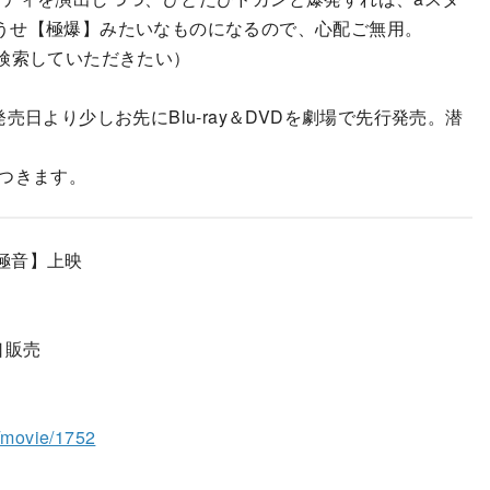
うせ【極爆】みたいなものになるので、心配ご無用。
検索していただきたい）
日より少しお先にBlu-ray＆DVDを劇場で先行発売。潜
つきます。
定【極音】上映
口販売
o/movie/1752