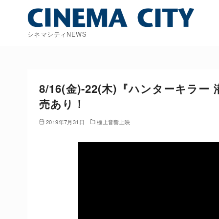
コ
ン
テ
シネマシティNEWS
ン
ツ
へ
移
8/16(金)-22(木)『ハンター
動
売あり！
2019年7月31日
極上音響上映