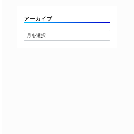
ゴ
リ
ー
アーカイブ
ア
ー
カ
イ
ブ