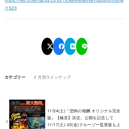
https://res.cinemacity.co.jp/TicketReserver/studio/movie
/1523
月別ラインナップ
カテゴリー
11/24(土)『恐怖の報酬 オリジナル完全
版』【極音】決定。公開を記念して
11/17(土)-23(金)クルーゾー監督版も上