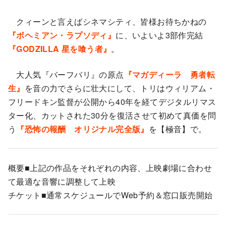
クィーンと言えばシネマシティ、皆様お待ちかねの
『ボヘミアン・ラプソディ』
に、いよいよ3部作完結
『GODZILLA 星を喰う者』
。
大人気『バーフバリ』の原点
『マガディーラ 勇者転
生』
を音の力でさらに壮大にして、トリはウィリアム・
フリードキン監督が公開から40年を経てデジタルリマス
ター化、カットされた30分を復活させて初めて真価を問
う
『恐怖の報酬 オリジナル完全版』
を【極音】で。
概要■上記の作品をそれぞれの内容、上映劇場に合わせ
て最適な音響に調整して上映
チケット■通常スケジュールでWeb予約＆窓口販売開始