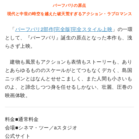
バーフバリの原点
現代と中世の時空を越えた破天荒すぎるアクション・ラブロマンス
「
バーフバリ2部作[完全版]完全スタイル上映
」の一環
として、『バーフバリ』誕生の原点となった本作も、洩
らさず上映。
建物も風景もアクションも表情もストーリーも、あり
とあらゆるもののスケールがとてつもなくデカく、島国
ニッポンとはなんとせせこましく、また人間も小さいも
のよ、と諦念しつつ身を任せるしかない、壮麗、圧巻の
映画体験。
料金■通常料金
会場■シネマ・ツー／aスタジオ
公式サイト