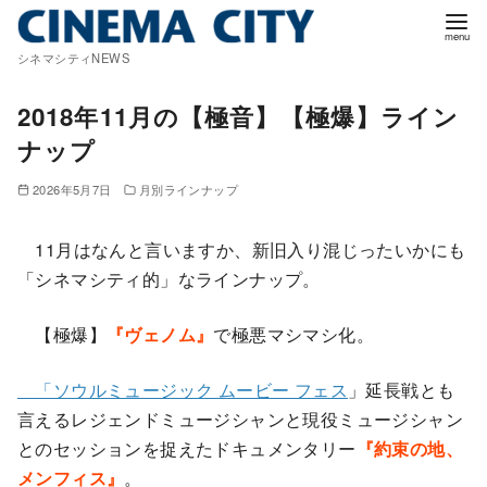
コ
ン
シネマシティNEWS
テ
ン
2018年11月の【極音】【極爆】ライン
ツ
ナップ
へ
移
2026年5月7日
月別ラインナップ
動
11月はなんと言いますか、新旧入り混じったいかにも
「シネマシティ的」なラインナップ。
【極爆】
『ヴェノム』
で極悪マシマシ化。
「ソウルミュージック ムービー フェス
」延長戦とも
言えるレジェンドミュージシャンと現役ミュージシャン
とのセッションを捉えたドキュメンタリー
『約束の地、
メンフィス』
。