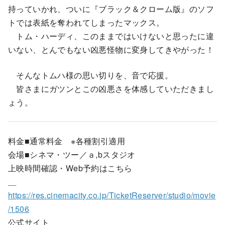
持っていかれ、ついに『ブラック＆クローム版』のソフ
トでは表紙を奪われてしまったマックス。
トム・ハーディ、このままではいけないと思ったに違
いない、とんでもない凶悪怪物に変身してきやがった！
そんなトムハ様の思い切りを、音で応援。
皆さまにガツンとこの凶悪さを体感していただきまし
ょう。
料金■通常料金 ※各種割引適用
会場■シネマ・ツー／ａ,bスタジオ
上映時間確認・Web予約はこちら
https://res.cinemacity.co.jp/TicketReserver/studio/movie
/1506
公式サイト