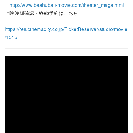
http://www.baahubali-movie.com/theater_maga.html
上映時間確認・Web予約はこちら
https://res.cinemacity.co.jp/TicketReserver/studio/movie
/1515