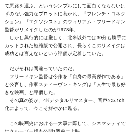
て悪路を運ぶ、というシンプルにして面白くならないは
ずのない強力なプロットに惹かれ、『フレンチ・コネク
ション』『エクソシスト』のウィリアム・フリードキン
監督がリメイクしたのが1978年。
しかし興行的には厳しく、北米以外では30分も勝手に
カットされた短縮版で公開され、長らくこのリメイクは
成功とは言えないという評価が定着していた。
だがそれは間違っていたのだ。
フリードキン監督は今作を「自身の最高傑作である」
と公言し、作家スティーヴン・キングは「人生で最も好
きな映画」と評価した。
その真の姿が、4Kデジタルリマスター、音声の5.1ch
化によって、今こそ鮮やかに甦る。
この映画史における一大事に際して、シネマシティで
はクルーゾー版も公開1週前に上映。