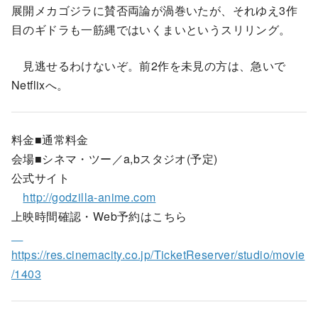
展開メカゴジラに賛否両論が渦巻いたが、それゆえ3作
目のギドラも一筋縄ではいくまいというスリリング。
見逃せるわけないぞ。前2作を未見の方は、急いで
Netflixへ。
料金■通常料金
会場■シネマ・ツー／a,bスタジオ(予定)
公式サイト
http://godzilla-anime.com
上映時間確認・Web予約はこちら
https://res.cinemacity.co.jp/TicketReserver/studio/movie
/1403