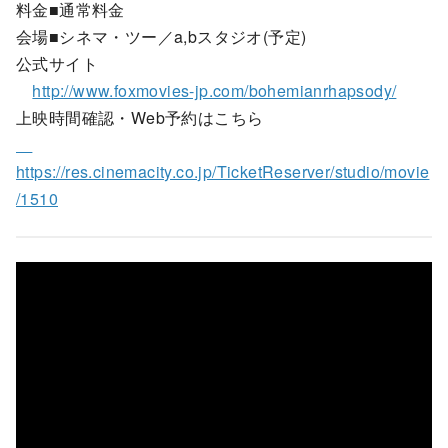
料金■通常料金
会場■シネマ・ツー／a,bスタジオ(予定)
公式サイト
http://www.foxmovies-jp.com/bohemianrhapsody/
上映時間確認・Web予約はこちら
https://res.cinemacity.co.jp/TicketReserver/studio/movie
/1510