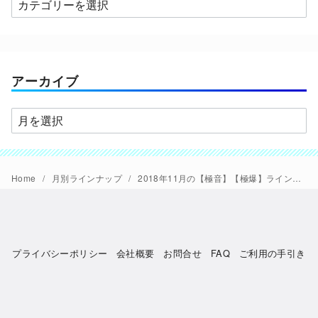
カ
テ
ゴ
リ
ー
アーカイブ
ア
ー
カ
イ
Home
月別ラインナップ
2018年11月の【極音】【極爆】ラインナップ
ブ
プライバシーポリシー
会社概要
お問合せ
FAQ
ご利用の手引き