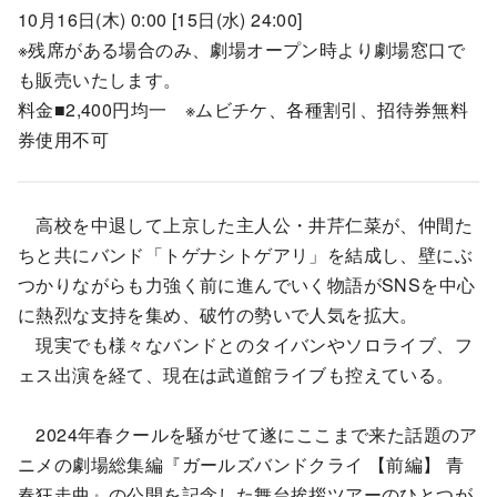
10月16日(木) 0:00 [15日(水) 24:00]
※残席がある場合のみ、劇場オープン時より劇場窓口で
も販売いたします。
料金■2,400円均一 ※ムビチケ、各種割引、招待券無料
券使用不可
高校を中退して上京した主人公・井芹仁菜が、仲間た
ちと共にバンド「トゲナシトゲアリ」を結成し、壁にぶ
つかりながらも力強く前に進んでいく物語がSNSを中心
に熱烈な支持を集め、破竹の勢いで人気を拡大。
現実でも様々なバンドとのタイバンやソロライブ、フ
ェス出演を経て、現在は武道館ライブも控えている。
2024年春クールを騒がせて遂にここまで来た話題のア
ニメの劇場総集編『ガールズバンドクライ 【前編】 青
春狂走曲』の公開を記念した舞台挨拶ツアーのひとつが