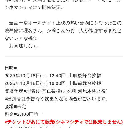
シネマシティにて開催決定。
全話一挙オールナイト上映の熱い会場にもなったこの
映画館に理名さん、夕莉さんのお二人が降臨するまたと
ないレアな機会。
お見逃しなく。
日時■
2025年10月18日(土) 12:40回 上映後舞台挨拶
2025年10月18日(土) 16:00回 上映前舞台挨拶
登壇予定■理名(井芹仁菜役)／夕莉(河原木桃香役)
※出演者は予告なく変更となる場合がございます。
会場■未定
料金■2,400円均一
※チケットぴあにて販売(シネマシティでは販売しません)