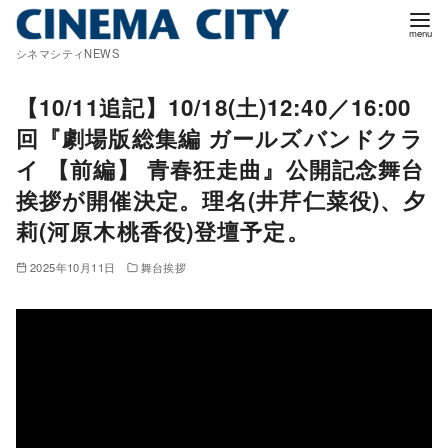
コ
ン
シネマシティNEWS
テ
ン
【10/11追記】10/18(土)12:40／16:00
ツ
回『劇場版総集編 ガールズバンドクラ
へ
イ 【前編】 青春狂走曲』公開記念舞台
移
挨拶が開催決定。理名(井芹仁菜役)、夕
動
莉(河原木桃香役)登壇予定。
2025年10月11日
舞台挨拶