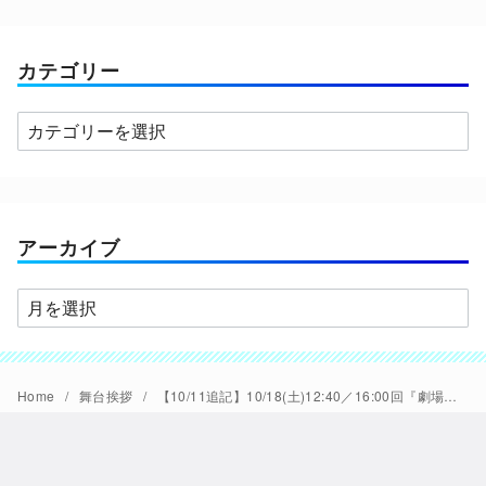
カテゴリー
カ
テ
ゴ
リ
ー
アーカイブ
ア
ー
カ
イ
Home
舞台挨拶
【10/11追記】10/18(土)12:40／16:00回『劇場版総集編 ガールズバンドクライ 【前編】 青春狂走曲』公開記念舞台挨拶が開催決定。理名(井芹仁菜役)、夕莉(河原木桃香役)登壇予定。
ブ