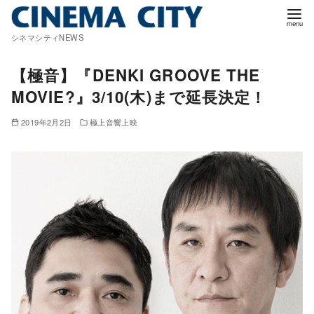
コ
ン
シネマシティNEWS
テ
ン
【極音】『DENKI GROOVE THE
ツ
MOVIE?』3/10(木)まで延長決定！
へ
移
2019年2月2日
極上音響上映
動