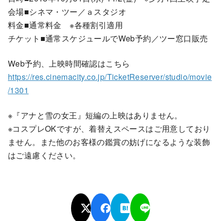
会場■シネマ・ツー／ａスタジオ
料金■通常料金 ※各種割引適用
チケット■通常スケジュールでWeb予約／ツー窓口販売
Web予約、上映時間確認はこちら
https://res.cinemacity.co.jp/TicketReserver/studio/movie
/1301
※『アナと雪の女王』短編の上映はありません。
※コスプレOKですが、着替えスペースはご用意しており
ません。また他のお客様の鑑賞の妨げになるような装飾
はご遠慮ください。