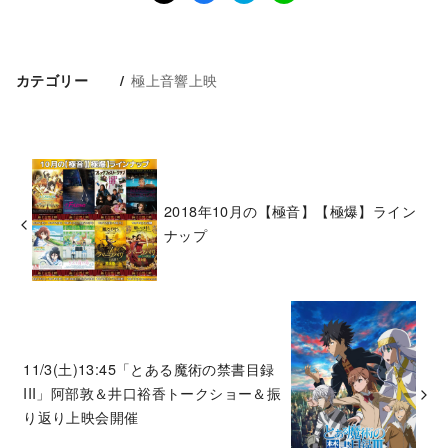
極上音響上映
カテゴリー
2018年10月の【極音】【極爆】ライン
ナップ
11/3(土)13:45「とある魔術の禁書目録
III」阿部敦＆井口裕香トークショー＆振
り返り上映会開催