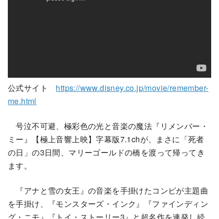
公式サイト
https://www.disney.co.jp/movie/remember-
me.html
号泣不可避、極彩色の光と音楽の魔法『リメンバー・
ミー』【極上音響上映】字幕版7.1chが、まさに「死者
の日」の3日間、マリーゴールドの橋を渡って帰ってき
ます。
『アナと雪の女王』の音楽を手掛けたコンビが主題曲
を手掛け、『モンスターズ・インク』『ファインディン
グ・ニモ』『トイ・ストーリー3』と超名作を連発し続