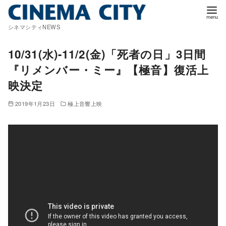
コ
ン
シネマシティNEWS
テ
ン
10/31(水)-11/2(金)「死者の日」3日間
ツ
『リメンバー・ミー』【極音】復活上
へ
映決定
移
動
2019年1月23日
極上音響上映