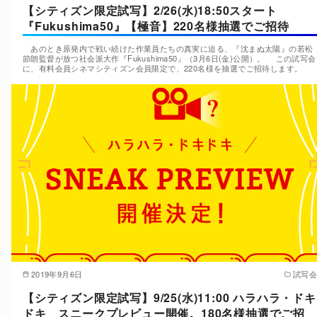
【シティズン限定試写】2/26(水)18:50スタート
『Fukushima50』【極音】220名様抽選でご招待
あのとき原発内で戦い続けた作業員たちの真実に迫る、『沈まぬ太陽』の若松
節朗監督が放つ社会派大作『Fukushima50』（3月6日(金)公開）。 この試写会
に、有料会員シネマシティズン会員限定で、220名様を抽選でご招待します。
2019年9月6日
試写会
【シティズン限定試写】9/25(水)11:00 ハラハラ・ドキ
ドキ スニークプレビュー開催。180名様抽選でご招