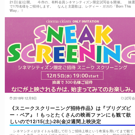
21日(金)公開。 今作の、有料会員シネマシティズン限定試写会を開催。 抽選
で170名様をご招待します。 なんと主題歌は、レディー・ガガの「Born This
Way」！
2018年12月9日
試写会
《スニークスクリーニング招待作品》は『ブリグズビ
ー・ベア』！もっとたくさんの映画ファンにも観て欲
しいので12/15(土)-28(金)2週間上映決定
シネマシティがタイトルを隠して行うご招待上映という奇策を用いてまで観て