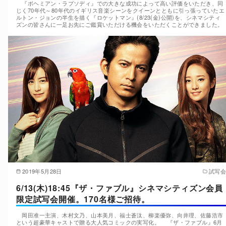
『ボヘミアン・ラプソディ』での大きな成功によって高い評価をいただき、同
じく70年代～80年代のイギリス音楽シーンをクイーンとともに引っ張っていたエ
ルトン・ジョンの半生を描く『ロケットマン』(8/23(金)公開)を、シネマシティ
ズンの皆さんに一足お先にご鑑賞いただける機会をいただくことができました。
2019年5月28日
試写会
6/13(木)18:45『ザ・ファブル』シネマシティズン会員
限定試写会開催。170名様ご招待。
岡田准一主演、木村文乃、山本美月、福士蒼汰、柳楽優弥、向井理、佐藤浩市
という超豪華キャストで贈る大人気コミックの実写化。 『ザ・ファブル』6月