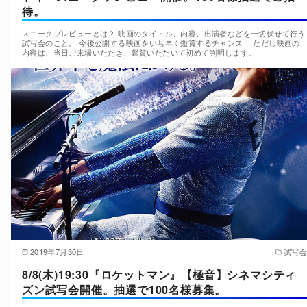
待。
スニークプレビューとは？ 映画のタイトル、内容、出演者などを一切伏せて行う
試写会のこと。 今後公開する映画をいち早く鑑賞するチャンス！ ただし映画の
内容は、当日ご来場いただき、鑑賞いただいて初めて判明します。
2019年7月30日
試写会
8/8(木)19:30『ロケットマン』【極音】シネマシティ
ズン試写会開催。抽選で100名様募集。