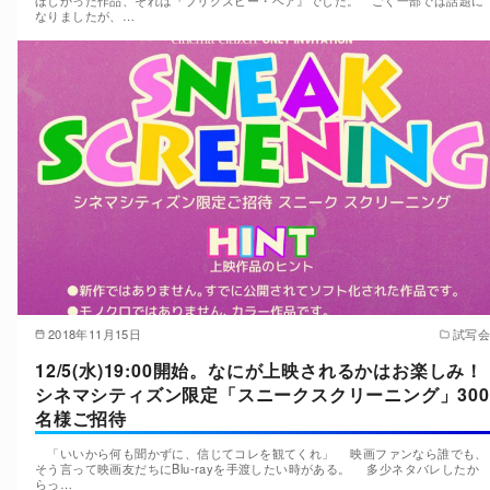
ほしかった作品、それは『ブリグズビー・ベア』でした。 ごく一部では話題に
なりましたが、…
2018年11月15日
試写会
12/5(水)19:00開始。なにが上映されるかはお楽しみ！
シネマシティズン限定「スニークスクリーニング」300
名様ご招待
「いいから何も聞かずに、信じてコレを観てくれ」 映画ファンなら誰でも、
そう言って映画友だちにBlu-rayを手渡したい時がある。 多少ネタバレしたか
らっ…