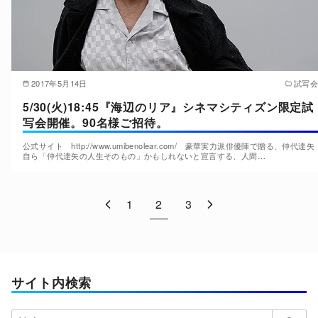
2017年5月14日
試写会
5/30(火)18:45『海辺のリア』シネマシティズン限定試
写会開催。90名様ご招待。
公式サイト http://www.umibenolear.com/ 豪華実力派俳優陣で贈る、仲代達矢
自ら「仲代達矢の人生そのもの」かもしれないと宣言する、人間…
1
2
3
サイト内検索