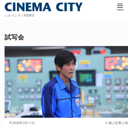
コ
ン
シネマシティNEWS
テ
ン
ツ
試写会
へ
移
動
2020年2月11日
極上音響上映