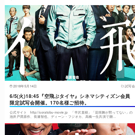
2018年5月14日
試写会
6/5(火)18:45『空飛ぶタイヤ』シネマシティズン会員
限定試写会開催。170名様ご招待。
公式サイト http://soratobu-movie.jp 「半沢直樹」「花咲舞が黙ってない」の
池井戸潤原作、長瀬智也、ディーン・フジオカ、高橋一生共演で贈…