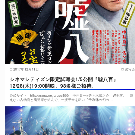
2017年12月11日
試写会
シネマシティズン限定試写会1/5公開『嘘八百』
12/28(木)19:00開映、98名様ご招待。
公式サイト http://gaga.ne.jp/uso800/ 中井貴一×佐々木蔵之介 W主演。 冴
えない古物商と陶芸家が組んで、一攫千金を狙い〝千利休の幻の…