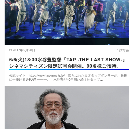
2017年5月26日
試写会
6/6(火)18:30水谷豊監督『TAP -THE LAST SHOW-』
シネマシティズン限定試写会開催。90名様ご招待。
公式サイト http://www.tap-movie.jp/ 落ちぶれた天才タップダンサーが、最後
に手掛けるSHOW ———。 水谷豊が40年想い続けたタップ…