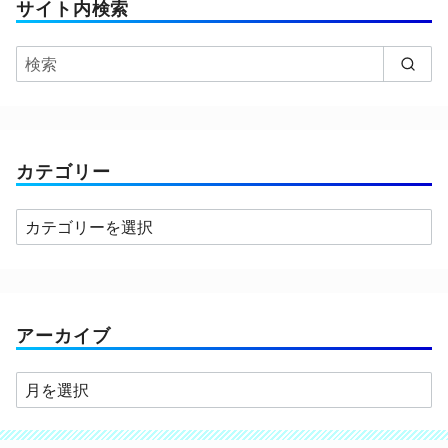
サイト内検索
カテゴリー
カ
テ
ゴ
リ
ー
アーカイブ
ア
ー
カ