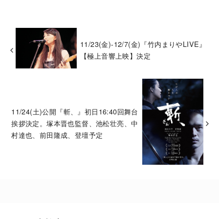
11/23(金)-12/7(金)『竹内まりやLIVE』
【極上音響上映】決定
11/24(土)公開『斬、』初日16:40回舞台
挨拶決定。塚本晋也監督、池松壮亮、中
村達也、前田隆成、登壇予定