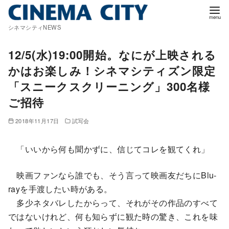
コ
ン
シネマシティNEWS
テ
ン
12/5(水)19:00開始。なにが上映される
ツ
かはお楽しみ！シネマシティズン限定
へ
「スニークスクリーニング」300名様
移
ご招待
動
2018年11月17日
試写会
「いいから何も聞かずに、信じてコレを観てくれ」
映画ファンなら誰でも、そう言って映画友だちにBlu-
rayを手渡したい時がある。
多少ネタバレしたからって、それがその作品のすべて
ではないけれど、何も知らずに観た時の驚き、これを味