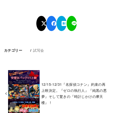
試写会
カテゴリー
12/15-12/31『名探偵コナン』約束の再
上映決定。『ゼロの執行人』『純黒の悪
夢』そして驚きの『時計じかけの摩天
楼』！