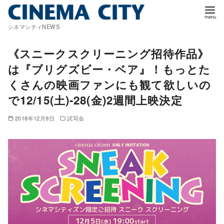
コ
ン
シネマシティNEWS
テ
ン
《スニークスクリーニング招待作品》
ツ
は『ブリグズビー・ベア』！もっとた
へ
くさんの映画ファンにも観て欲しいの
移
で12/15(土)-28(金)2週間上映決定
動
2018年12月9日
試写会