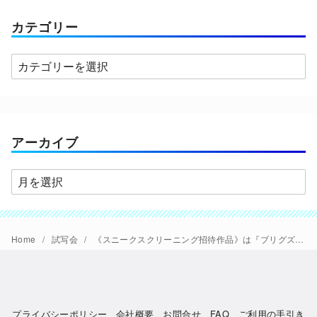
カテゴリー
カ
テ
ゴ
リ
ー
アーカイブ
ア
ー
カ
イ
Home
試写会
《スニークスクリーニング招待作品》は『ブリグズビー・ベア』！もっとたくさんの映画ファンにも観て欲しいので12/15(土)-28(金)2週間上映決定
ブ
プライバシーポリシー
会社概要
お問合せ
FAQ
ご利用の手引き