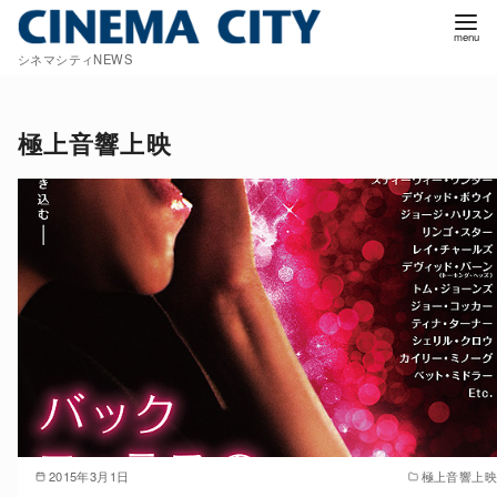
コ
ン
シネマシティNEWS
テ
ン
ツ
極上音響上映
へ
移
動
2015年3月1日
極上音響上映