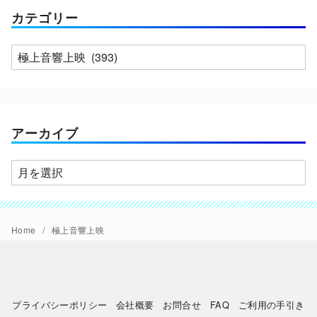
カテゴリー
カ
テ
ゴ
リ
ー
アーカイブ
ア
ー
カ
イ
Home
極上音響上映
ブ
プライバシーポリシー
会社概要
お問合せ
FAQ
ご利用の手引き