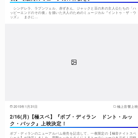
シンデレラ、ラプンツェル、赤ずきん、ジャックと豆の木の主人公たちの「ハ
ッピーエンドのその後」を描いた大人のためのミュージカル『イントゥ・ザ・ウ
ッズ』 まさに…
2015年1月31日
極上音響上映
2/16(月)【極スペ】『ボブ・ディラン ドント・ルッ
ク・バック』上映決定！
ボブ・ディランのニューアルバム発売を記念して、一夜限定の【極音ナイトスペ
シャル】が決定しました。菅野ヘッケルさんによるトークショーつきです！日時