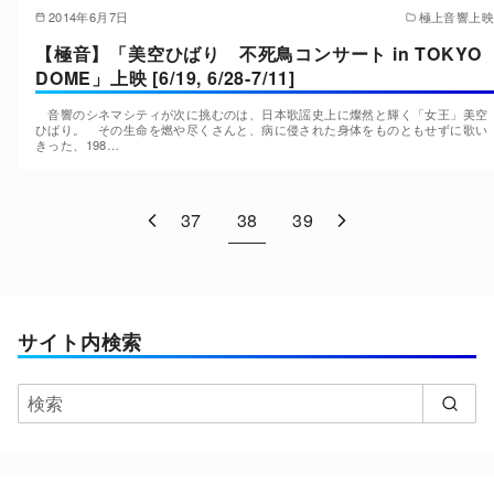
2014年6月7日
極上音響上映
【極音】「美空ひばり 不死鳥コンサート in TOKYO
DOME」上映 [6/19, 6/28-7/11]
音響のシネマシティが次に挑むのは、日本歌謡史上に燦然と輝く「女王」美空
ひばり。 その生命を燃や尽くさんと、病に侵された身体をものともせずに歌い
きった、198…
37
38
39
サイト内検索