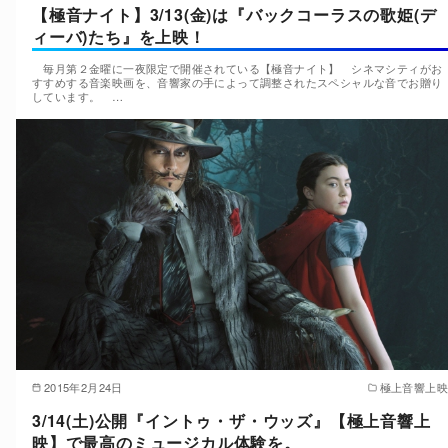
【極音ナイト】3/13(金)は『バックコーラスの歌姫(デ
ィーバ)たち』を上映！
毎月第２金曜に一夜限定で開催されている【極音ナイト】 シネマシティがお
すすめする音楽映画を、音響家の手によって調整されたスペシャルな音でお贈り
しています。 …
2015年2月24日
極上音響上映
3/14(土)公開『イントゥ・ザ・ウッズ』【極上音響上
映】で最高のミュージカル体験を。