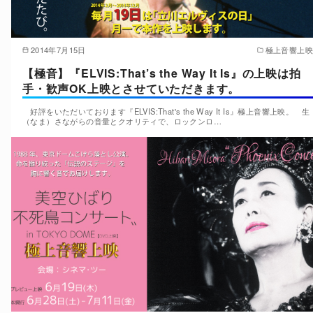
2014年7月15日
極上音響上映
【極音】『ELVIS:That’s the Way It Is』の上映は拍
手・歓声OK上映とさせていただきます。
好評をいただいております『ELVIS:That's the Way It Is』極上音響上映。 生
（なま）さながらの音量とクオリティで、ロックンロ…