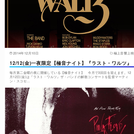
2014年12月10日
極上音響上映
12/12(金)一夜限定【極音ナイト】『ラスト・ワルツ』
毎月第二金曜の夜に開催している【極音ナイト】 今月で3回目を迎えます。12
月12日(金)は『ラスト・ワルツ』ザ・バンドの解散コンサートを監督マーティ
ン・スコセ…