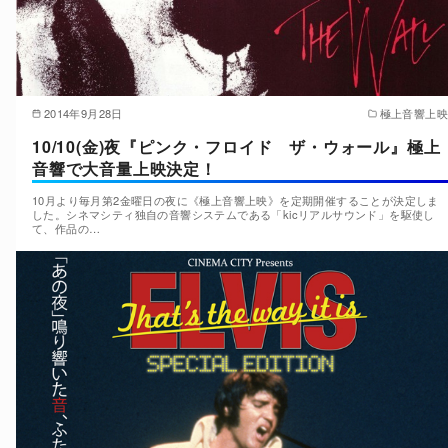
2014年9月28日
極上音響上映
10/10(金)夜『ピンク・フロイド ザ・ウォール』極上
音響で大音量上映決定！
10月より毎月第2金曜日の夜に《極上音響上映》を定期開催することが決定しま
した。シネマシティ独自の音響システムである「kicリアルサウンド」を駆使し
て、作品の…