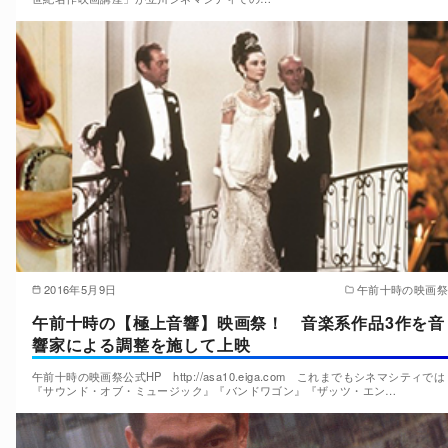
2016年5月9日
午前十時の映画祭
午前十時の【極上音響】映画祭！ 音楽系作品3作を音
響家による調整を施して上映
午前十時の映画祭公式HP http://asa10.eiga.com これまでもシネマシティでは
『サウンド・オブ・ミュージック』『バンドワゴン』『ザッツ・エン…