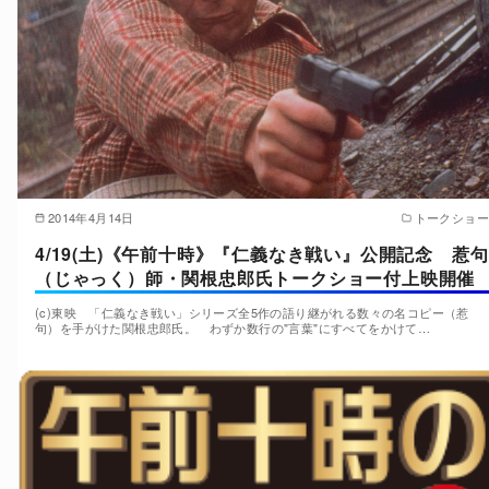
2014年4月14日
トークショー
4/19(土)《午前十時》『仁義なき戦い』公開記念 惹句
（じゃっく）師・関根忠郎氏トークショー付上映開催
(c)東映 「仁義なき戦い」シリーズ全5作の語り継がれる数々の名コピー（惹
句）を手がけた関根忠郎氏。 わずか数行の"言葉"にすべてをかけて…