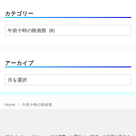
カテゴリー
カ
テ
ゴ
リ
ー
アーカイブ
ア
ー
カ
イ
Home
午前十時の映画祭
ブ