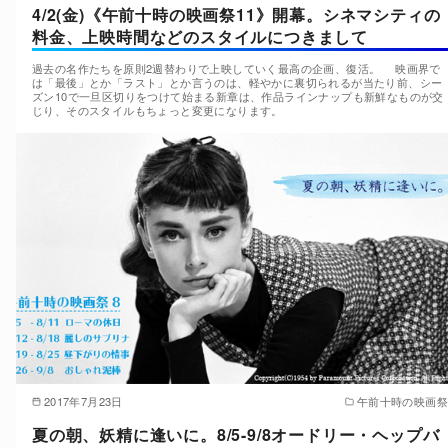
4/2(金)《午前十時の映画祭11》開幕。シネマシティの
料金、上映時間などのスタイルにつきまして
過去の名作たちを原則2週替わりで上映していく最高の企画、復活。 映画界で
は「最後」とか「ラスト」とか言うのは、軽やかに裏切られるが当たり前、シー
ズン10で一旦区切りをつけて始まる新章は、作品ラインナップも新鮮なものが交
じり、そのスタイルもちょっと変更になります。
2017年7月23日
午前十時の映画祭
夏の朝、妖精に逢いに。8/5-9/8オードリー・ヘップバ