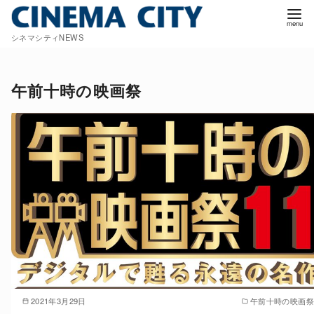
コ
ン
シネマシティNEWS
テ
ン
ツ
午前十時の映画祭
へ
移
動
2021年3月29日
午前十時の映画祭