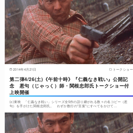
2014年4月21日
トークショー
第二弾4/26(土)《午前十時》『仁義なき戦い』公開記
念 惹句（じゃっく）師・関根忠郎氏トークショー付
上映開催
(c)東映 「仁義なき戦い」シリーズ全5作の語り継がれる数々の名コピー（惹
句）を手がけた関根忠郎氏。 わずか数行の"言葉"にすべてをかけて…