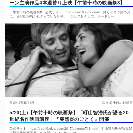
ーン主演作品4本週替り上映【午前十時の映画祭8】
午前十時の映画祭8 公式サイト http://asa10.eiga.com/ 降りそそぐ陽の光
に、まだ街が灼かれきっていない朝、 少し早起きして、オードリー…
2017年5月4日
午前十時の映画祭
5/20(土)【午前十時の映画祭】「町山智浩氏が語る20
世紀名作映画講座」『突然炎のごとく』開催
公式サイト http://asa10.eiga.com/2017/cinema/716.html「町山智浩氏が語る20
世紀名作映画講座」が立川シネマシティでの…