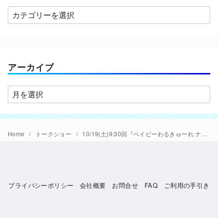
カ
テ
ゴ
リ
ー
アーカイブ
ア
ー
カ
イ
Home
トークショー
10/19(土)9:30回『ベイビーわるきゅーれ ナイスデイズ』で公開記念舞台挨拶開催。伊澤彩織、園村健介(アクション監督)、木部哲（出演＋アシスタントアクションコーディネーター）登壇予定
ブ
プライバシーポリシー
会社概要
お問合せ
FAQ
ご利用の手引き