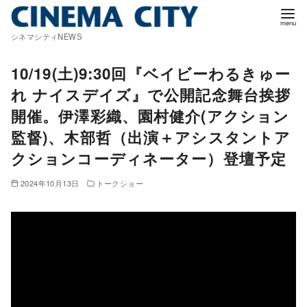
コ
ン
シネマシティNEWS
テ
ン
10/19(土)9:30回『ベイビーわるきゅー
ツ
れ ナイスデイズ』で公開記念舞台挨拶
へ
開催。伊澤彩織、園村健介(アクション
移
監督)、木部哲（出演＋アシスタントア
動
クションコーディネーター）登壇予定
2024年10月13日
トークショー