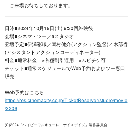
ご来場お待ちしております。
日時■2024年10月19日(土) 9:30回終映後
会場■シネマ・ツー／aスタジオ
登壇予定■伊澤彩織／園村健介(アクション監督)／木部哲
(アシスタントアクションコーディネーター)
料金■通常料金 ※各種割引適用 ※ムビチケ可
チケット■通常スケジュールでWeb予約およびツー窓口
販売
Web予約はこちら
https://res.cinemacity.co.jp/TicketReserver/studio/movie
/3206
(C)2024「ベイビーワルキューレ ナイスデイズ」製作委員会