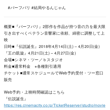
#バーフバリ #結局やるんじゃん
概要■『バーフバリ』2部作を作品が持つ音の力を最大限
引き出すべくベテラン音響家に依頼、綿密に調整して上
映
日時■『伝説誕生』2018年4月14日(土) – 4月20日(金)
『王の凱旋』4月21日(土) – 4月27日(金)
会場■シネマ・ツー／ｂスタジオ
料金■通常料金 ※各種割引適用
チケット■通常スケジュールでWeb予約受付・ツー窓口
販売
Web予約・上映時間確認はこちら
『伝説誕生』
https://res.cinemacity.co.jp/TicketReserver/studio/movie