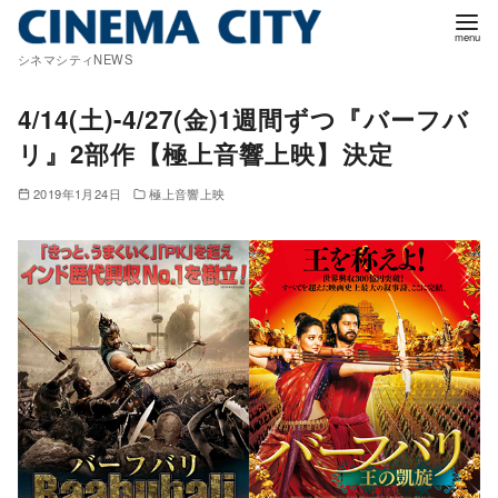
コ
ン
シネマシティNEWS
テ
ン
4/14(土)-4/27(金)1週間ずつ『バーフバ
ツ
リ』2部作【極上音響上映】決定
へ
移
2019年1月24日
極上音響上映
動