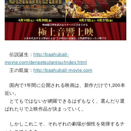
伝説誕生：
http://baahubali-
movie.com/densetsutanjou/index.html
王の凱旋：
http://baahubali-movie.com
国内で1年間に公開される映画は、新作だけで1,200本
近い。
とてもではないが網羅できるはずもなく、選んだり選
ばれたりで上映作品が決まっていく。
しかしこれこそ、それぞれの劇場が個性を発揮するチ