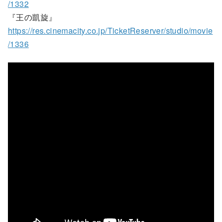
/1332
『王の凱旋』
https://res.cinemacity.co.jp/TicketReserver/studio/movie
/1336