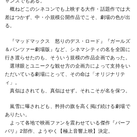
ャンスでもある。
概ねどこのシネコンでも上映する大作・話題作では大
差はつかず、中・小規模公開作品でこそ、劇場の色が出
る。
『マッドマックス 怒りのデス・ロード』『ガールズ
＆パンツァー劇場版』など、シネマシティの名を全国に
行き渡らせたのも、そういう規模の作品企画であった。
選球眼とユニークな観せ方の企画力によって支持をい
ただいている劇場にとって、その命は「オリジナリテ
ィ」。
真似はされても、真似はせず。それこそが名を保つ。
嵐雪に曝されども、矜持の旗を高く掲げ続ける劇場で
ありたい。
よって各地で映画ファンを震わせている傑作『バーフ
バリ』2部作、ようやく【極上音響上映】決定。