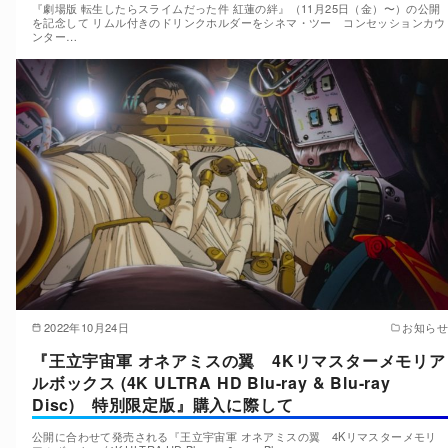
『劇場版 転生したらスライムだった件 紅蓮の絆』（11月25日（金）〜）の公開
を記念して リムル付きのドリンクホルダーをシネマ・ツー コンセッションカウ
ンター…
2022年10月24日
お知らせ
『王立宇宙軍 オネアミスの翼 4Kリマスターメモリア
ルボックス (4K ULTRA HD Blu-ray & Blu-ray
Disc) 特別限定版』購入に際して
公開に合わせて発売される『王立宇宙軍 オネアミスの翼 4Kリマスターメモリ