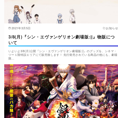
2021年3月5日
お知らせ
3/8(月)『シン・エヴァンゲリオン劇場版:||』物販につ
いて
いよいよ3/8(月)公開『シン・エヴァンゲリオン劇場版:||』のグッズを、シネマ・
ツー１階特設エリアにて販売致します！ 先行発売されている商品の他にも、劇場
限…