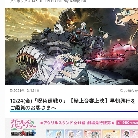
アルボックス (4K ULTRA HD Blu-ray &amp; Blu-…
2021年12月21日
お知らせ
12/24(金)『呪術廻戦０』【極上音響上映】早朝興行を
ご鑑賞のお客さまへ