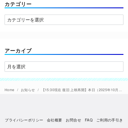
カテゴリー
カ
テ
ゴ
リ
ー
アーカイブ
ア
ー
カ
イ
Home
お知らせ
【15:30現在 復旧 上映再開】本日（2025年10月6日(月)）の『【極上音響上映】国宝』（12:55~）は機材トラブルのため上映中止とさせて頂きます。
ブ
プライバシーポリシー
会社概要
お問合せ
FAQ
ご利用の手引き