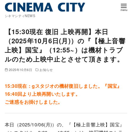
コ
ン
シネマシティNEWS
テ
ン
【15:30現在 復旧 上映再開】本日
ツ
（2025年10月6日(月)）の『【極上音響
へ
上映】国宝』（12:55~）は機材トラブ
移
ルのため上映中止とさせて頂きます。
動
2025年10月6日
お知らせ
15:30現在：gスタジオの機材復旧しました。『国宝』
16:40回より上映再開いたします。
ご迷惑をお掛けしました。
本日（2025/10/06(月)）の、『【極上音響上映】国宝』