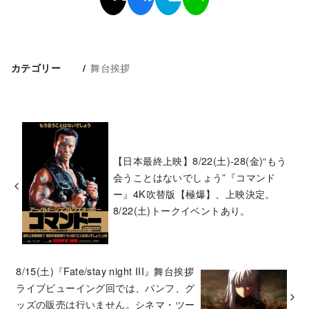
舞台挨拶
カテゴリー
【日本最終上映】8/22(土)-28(金)“もう
会うことはないでしょう”『コマンド
ー』4K吹替版【極爆】、上映決定。
8/22(土)トークイベントあり。
8/15(土)『Fate/stay night III』舞台挨拶
ライブビューイング回では、パンフ、グ
ッズの販売は行いません。シネマ・ツー