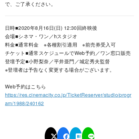
で、ご了承ください。
日時■2020年8月16日(日) 12:30回終映後
会場■シネマ・ワン／hスタジオ
料金■通常料金 ※各種割引適用 ※前売券受入可
チケット■通常スケジュールでWeb予約／ワン窓口販売
登壇予定■小野梨奈／平井亜門／城定秀夫監督
※登壇者は予告なく変更する場合がございます。
Web予約はこちら
https://res.cinemacity.co.jp/TicketReserver/studio/progr
am/1988/240162