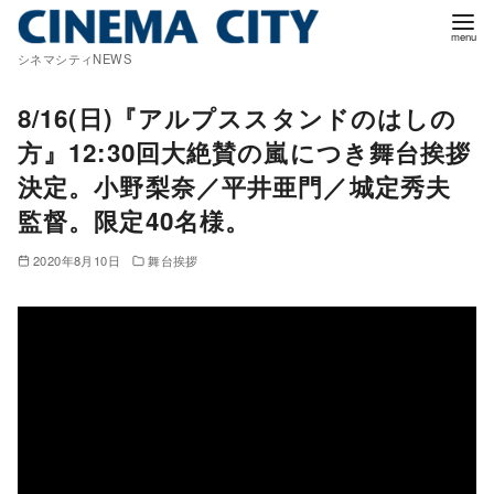
コ
ン
シネマシティNEWS
テ
ン
8/16(日)『アルプススタンドのはしの
ツ
方』12:30回大絶賛の嵐につき舞台挨拶
へ
決定。小野梨奈／平井亜門／城定秀夫
移
監督。限定40名様。
動
2020年8月10日
舞台挨拶