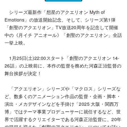
シリーズ最新作「想星のアクエリオン Myth of
Emotions」の放送開始記念、そして、シリーズ第1弾
「創聖のアクエリオン」TV放送20周年を記念して開催
中の《月イチ アニオール》「創聖のアクエリオン」全話
一挙上映。
1月25日(土)22:00スタート「創聖のアクエリオン 14-
26話」の上映前に、本作の監督を務めた河森正治監督の
舞台挨拶が決定！
「アクエリオン」シリーズや「マクロス」シリーズな
ど、数多くのアニメーション作品の監督・企画・脚本・
演出・メカデザインなどを手掛け「2025 大阪・関西万
博」ではテーマ事業プロデューサーに就任するなど、世
界で活躍するクリエイターである河森正治監督に、20年
の節目を迎えた「創聖のアクエリオン」についてお話い