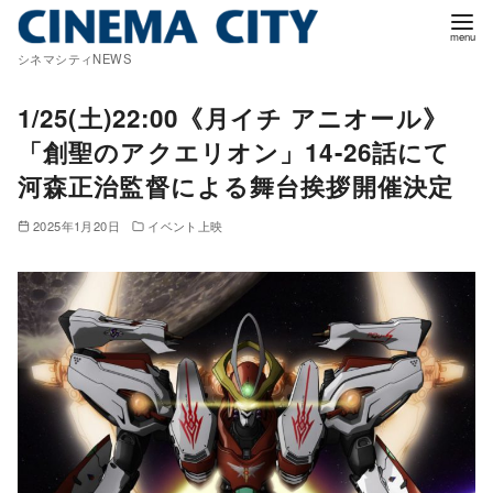
コ
ン
シネマシティNEWS
テ
ン
1/25(土)22:00《月イチ アニオール》
ツ
「創聖のアクエリオン」14-26話にて
へ
河森正治監督による舞台挨拶開催決定
移
動
2025年1月20日
イベント上映