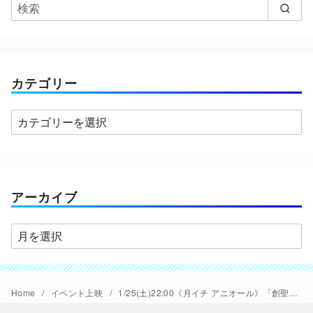
カテゴリー
カ
テ
ゴ
リ
ー
アーカイブ
ア
ー
カ
イ
Home
イベント上映
1/25(土)22:00《月イチ アニオール》「創聖のアクエリオン」14-26話にて河森正治監督による舞台挨拶開催決定
ブ