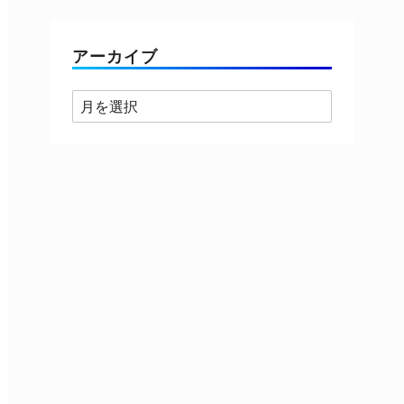
ゴ
リ
ー
アーカイブ
ア
ー
カ
イ
ブ