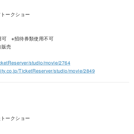
前トークショー
用可 ※招待券類使用不可
口販売
TicketReserver/studio/movie/2764
city.co.jp/TicketReserver/studio/movie/2849
後トークショー