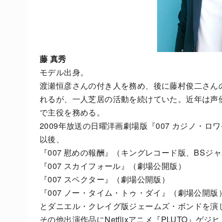
藤 真秀
モデル出身。
渡瀬恒彦さんの付き人を務め、後に藤村俊二さん
れるが、一人芝居の活動を続けていた。近年は声
で主役を務める。
2009年放送の日曜洋画劇場版『007 カジノ・
以後、
『007 慰めの報酬』（キングレコード版、BSジ
『007 スカイフォール』（劇場公開版）
『007 スペクター』（劇場公開版）
『007 ノー・タイム・トゥ・ダイ』（劇場公開版
とダニエル・クレイグ版ジェームズ・ボンドを演
その他出演作品にNetflixアニメ『PLUTO』ゲジ