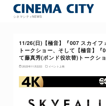
コ
ン
テ
シネマシティNEWS
ン
ツ
へ
移
11/26(日)【極音】『007 ス
動
トークショー、そして【極音】『0
て藤真秀(ボンド役吹替)トークシ
2023年11月22日
イベント上映