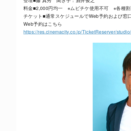
登壇■藤 真秀 聞き手：酒井俊之
料金■2,000円均一 ※ムビチケ使用不可 ※各
チケット■通常スケジュールでWeb予約および窓
Web予約はこちら
https://res.cinemacity.co.jp/TicketReserver/studi