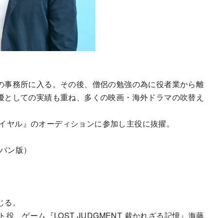
の事務所に入る。その後、僧侶の勉強の為に役者業から離
優としての実績も重ね、多くの映画・海外ドラマの吹替え
ロワイヤル』のオーディションに参加し主役に抜擢。
ャパン版）
）
じる。
ヒト役、ゲーム『LOST JUDGMENT 裁かれざる記憶』海藤