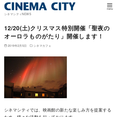
コ
ン
シネマシティNEWS
テ
ン
12/20(土)クリスマス特別開催「聖夜の
ツ
オーロラものがたり」開催します！
へ
移
2019年2月5日
シネマカフェ
動
シネマシティでは、映画館の新たな楽しみ方を提案する
ため、様々な活動を行っております。