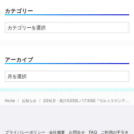
カテゴリー
カ
テ
ゴ
リ
ー
アーカイブ
ア
ー
カ
イ
Home
お知らせ
2/24(月・祝)15:25回／17:30回『ウルトラマンアーク THE MOVIE 超次元大決戦！光と闇のアーク』アーク劇場グリーティング決定
ブ
プライバシーポリシー
会社概要
お問合せ
FAQ
ご利用の手引き