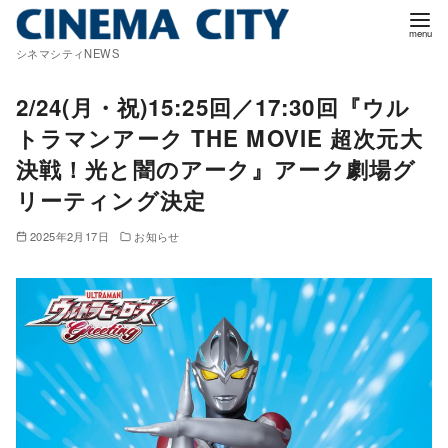
コ
ン
シネマシティNEWS
テ
ン
2/24(月・祝)15:25回／17:30回『ウル
ツ
トラマンアーク THE MOVIE 超次元大
へ
決戦！光と闇のアーク』アーク劇場グ
移
リーティング決定
動
2025年2月17日
お知らせ