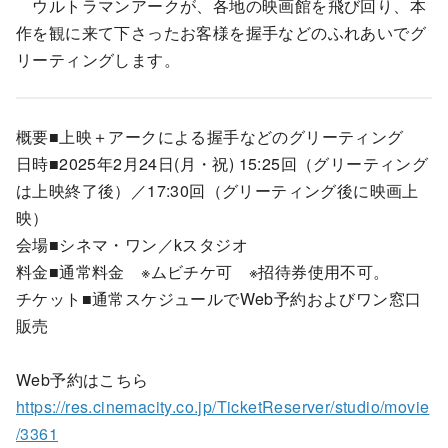
ウルトラマンアークが、各地の映画館を飛び回り、本
作を観に来て下さったお客様を握手などのふれあいでグ
リーティングします。
概要■上映＋アークによる握手などのグリーティング
日時■2025年2月24日(月・祝) 15:25回（グリーティング
は上映終了後）／17:30回（グリーティング後に映画上
映）
会場■シネマ・ワン／kスタジオ
料金■通常料金 ※ムビチケ可 ※招待券使用不可。
チケット■通常スケジュールでWeb予約およびワン窓口
販売
Web予約はこちら
https://res.cinemacity.co.jp/TicketReserver/studio/movie
/3361