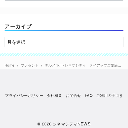
テ
ゴ
リ
ー
アーカイブ
ア
ー
カ
イ
Home
プレゼント
テルメ小川×シネマシティ タイアップご愛顧感謝プレゼントキャンペーン
ブ
プライバシーポリシー
会社概要
お問合せ
FAQ
ご利用の手引き
© 2026
シネマシティNEWS