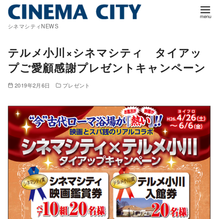
コ
ン
シネマシティNEWS
テ
ン
テルメ小川×シネマシティ タイアッ
ツ
プご愛顧感謝プレゼントキャンペーン
へ
移
2019年2月6日
プレゼント
動