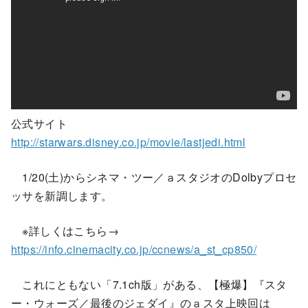
公式サイト
http://starwars.disney.co.jp/movie/lastjedi.html
1/20(土)からシネマ・ツー／ａスタジオのDolbyプロセ
ッサを新調します。
※詳しくはこちら→
https://info.cinemacity.co.jp/ccnews/a_st_cp850/
これにともない「7.1ch版」がある、【極爆】『スタ
ー・ウォーズ／最後のジェダイ』のａスタ上映回は