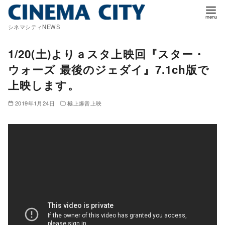
コ
ン
シネマシティNEWS
テ
ン
1/20(土)よりａスタ上映回『スター・
ツ
ウォーズ 最後のジェダイ』7.1ch版で
へ
上映します。
移
動
2019年1月24日
極上爆音上映