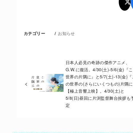
お知らせ
カテゴリー
日本人必見の奇跡の傑作アニメ、
G.W.に復活。4/30(土)-5/6(金)『
世界の片隅に』と5/7(土)-13(金)
の世界の(さらにいくつもの)片隅
【極上音響上映】。4/30(土)と
5/8(日)昼回に片渕監督舞台挨拶も
定