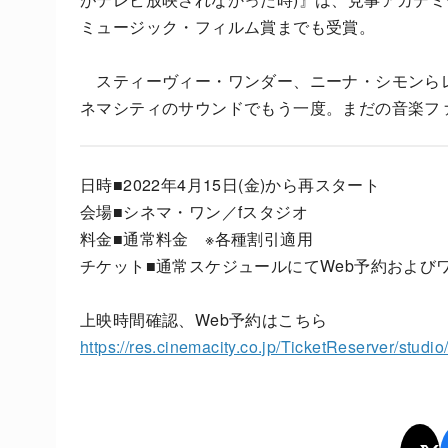
ミュージック・フィルム賞までも受賞。
スティーヴィー・ワンダー、ニーナ・シモンら
ネマシティのサウンドでもう一度。まだの音楽フ
日時■2022年4月15日(金)から再スタート
会場■シネマ・ワン／fスタジオ
料金■通常料金 ※各種割引適用
チケット■通常スケジュールにてWeb予約および
上映時間確認、Web予約はこちら
https://res.cinemacity.co.jp/TicketReserver/studi