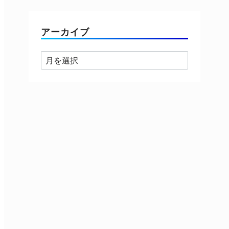
ゴ
リ
ー
アーカイブ
ア
ー
カ
イ
ブ