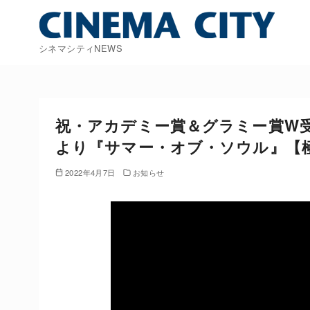
コ
ン
テ
シネマシティNEWS
ン
ツ
へ
移
祝・アカデミー賞＆グラミー賞W受賞
動
より『サマー・オブ・ソウル』【
2022年4月7日
お知らせ