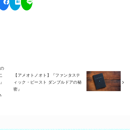
この
『こ
【アメオトノオト】『ファンタステ
に』
ィック・ビースト ダンブルドアの秘
密』
予