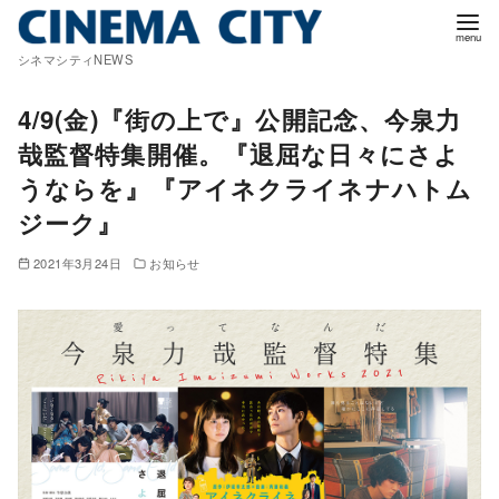
コ
ン
シネマシティNEWS
テ
ン
4/9(金)『街の上で』公開記念、今泉力
ツ
哉監督特集開催。『退屈な日々にさよ
へ
うならを』『アイネクライネナハトム
移
ジーク』
動
2021年3月24日
お知らせ