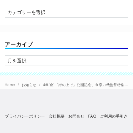
カ
テ
ゴ
リ
ー
アーカイブ
ア
ー
カ
イ
Home
お知らせ
4/9(金)『街の上で』公開記念、今泉力哉監督特集開催。『退屈な日々にさようならを』『アイネクライネナハトムジーク』
ブ
プライバシーポリシー
会社概要
お問合せ
FAQ
ご利用の手引き