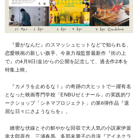
『愛がなんだ』のスマッシュヒットなどで知られる、
恋愛映画の新しい旗手、今泉力哉監督最新作『街の上
で』の4月9日(金)からの公開を記念して、過去作2本を
特集上映。
『カメラを止めるな！』の奇跡の大ヒットで一躍有名
となった映画専門学校「ENBUゼミナール」の実践的ワ
ークショップ「シネマプロジェクト」の第6弾作品『退
屈な日々にさようならを』。
緻密な伏線とその鮮やかな回収で大人気の小説家伊坂
幸太郎原作、三浦春馬、多部未華子の共演『アイネクラ