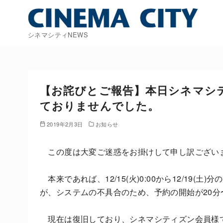
コ
ン
テ
シネマシティNEWS
ン
ツ
へ
移
【お詫びとご報告】本日シネマシ
動
ておりませんでした。
2019年2月3日
お知らせ
この度は大変ご迷惑をお掛けして申し訳ござい
本来であれば、12/15(火)0:00から12/19
が、システムの不具合のため、予約の開始が20分
現在は復旧しており、シネマシティズン会員様