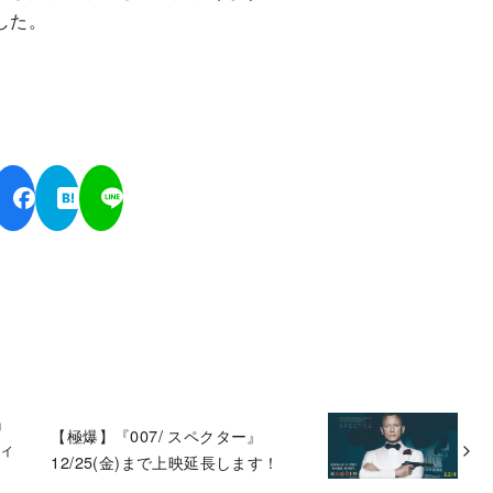
した。
』
【極爆】『007/ スペクター』
ティ
12/25(金)まで上映延長します！