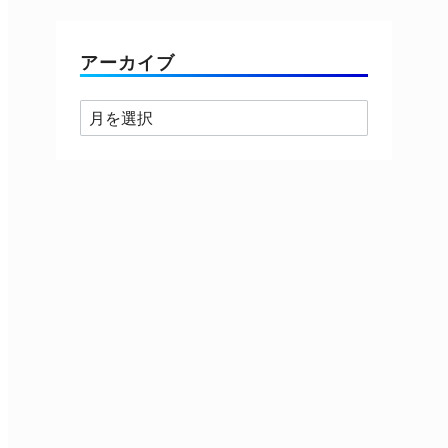
ゴ
リ
ー
アーカイブ
ア
ー
カ
イ
ブ