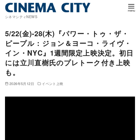
コ
ン
シネマシティNEWS
テ
ン
5/22(金)-28(木)『パワー・トゥ・ザ・
ツ
ピープル：ジョン＆ヨーコ・ライヴ・
へ
イン・NYC』1週間限定上映決定。初日
移
には立川直樹氏のプレトーク付き上映
動
も。
2026年5月12日
イベント上映