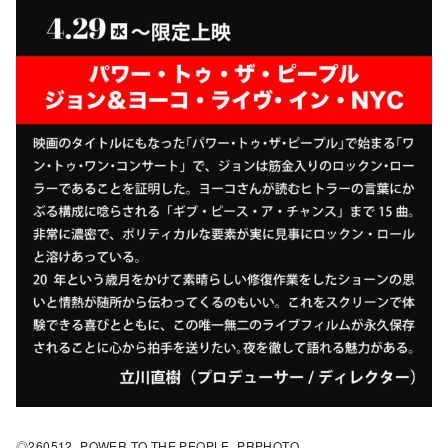
◎260512_POWER TO THE PEOPLE_PRPHOTO