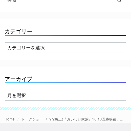
カテゴリー
カ
テ
ゴ
リ
ー
アーカイブ
ア
ー
カ
イ
Home
トークショー
9/28(土)『おいしい家族』16:10回終映後、ふくだももこ監督×本多俊之(音楽)トークショー開催
ブ