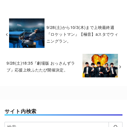
9/28(土)から10/3(木)まで上映最終週
『ロケットマン』【極音】aスタでウィ
ニングラン。
9/28(土)18:35『劇場版 おっさんずラ
ブ』応援上映ふたたび開催決定。
サイト内検索