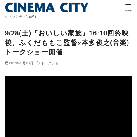
コ
ン
シネマシティNEWS
テ
ン
9/28(土)『おいしい家族』16:10回終映
ツ
後、ふくだももこ監督×本多俊之(音楽)
へ
トークショー開催
移
動
2019年9月23日
トークショー