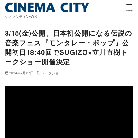
コ
ン
シネマシティNEWS
テ
ン
3/15(金)公開、日本初公開になる伝説の
ツ
音楽フェス『モンタレー・ポップ』公
へ
開初日18:40回でSUGIZO×立川直樹ト
移
ークショー開催決定
動
2024年2月27日
トークショー