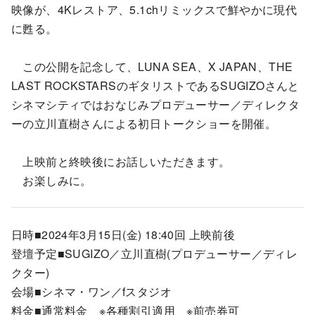
映像が、4Kレストア、5.1chリミックスで鮮やかに現代
に甦る。
この公開を記念して、LUNA SEA、X JAPAN、THE
LAST ROCKSTARSのギタリストであるSUGIZOさんと
シネマシティではおなじみプロデューサー／ディレクタ
ーの立川直樹さんによる初日トークショーを開催。
上映前と終映後にお話しいただきます。
お楽しみに。
日時■2024年3月15日(金) 18:40回 上映前後
登壇予定■SUGIZO／立川直樹(プロデューサー／ディレ
クター)
会場■シネマ・ワン／fスタジオ
料金■通常料金 ※各種割引適用 ※前売券可