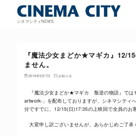
コ
ン
テ
シネマシティNEWS
ン
ツ
へ
移
『魔法少女まどか★マギカ』12/1
動
ません。
2019年2月7日
お知らせ
『魔法少女まどか★マギカ 叛逆の物語』では12/1
artwork-」を配布しておりますが、シネマシ
分ですでに、12/15(日)17:35の上映回で全
大変申し訳ございませんが、あらかじめご了