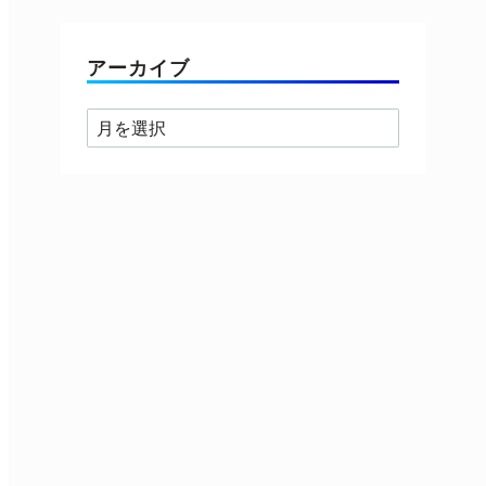
ゴ
リ
ー
アーカイブ
ア
ー
カ
イ
ブ