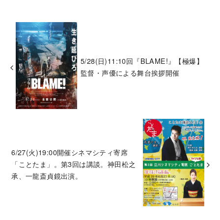
5/28(日)11:10回『BLAME!』【極爆】
監督・声優による舞台挨拶開催
6/27(火)19:00開催シネマシティ寄席
「ことたま」。第3回は講談。神田松之
承、一龍斎貞鏡出演。