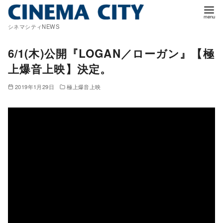
コ
ン
シネマシティNEWS
テ
ン
6/1(木)公開『LOGAN／ローガン』【極
ツ
上爆音上映】決定。
へ
移
2019年1月29日
極上爆音上映
動