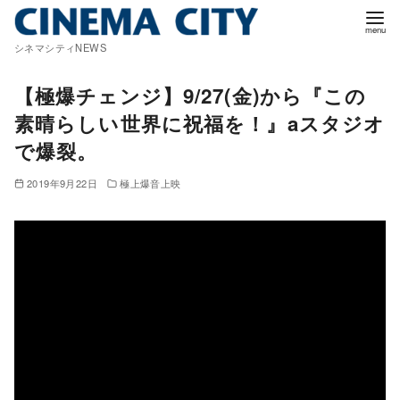
コ
ン
シネマシティNEWS
テ
ン
【極爆チェンジ】9/27(金)から『この
ツ
素晴らしい世界に祝福を！』aスタジオ
へ
で爆裂。
移
動
2019年9月22日
極上爆音上映