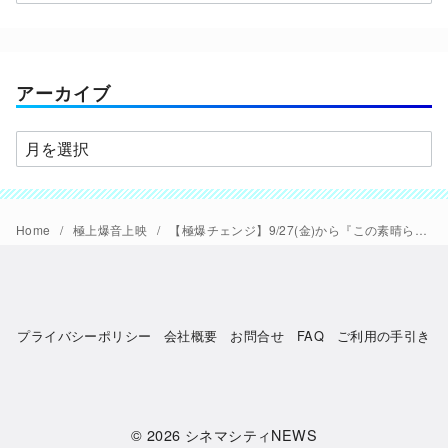
テ
ゴ
リ
ー
アーカイブ
ア
ー
カ
イ
Home
極上爆音上映
【極爆チェンジ】9/27(金)から『この素晴らしい世界に祝福を！』aスタジオで爆裂。
ブ
プライバシーポリシー
会社概要
お問合せ
FAQ
ご利用の手引き
© 2026
シネマシティNEWS