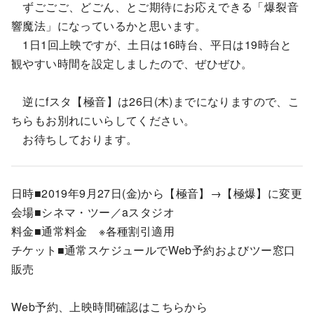
ずごごご、どごん、とご期待にお応えできる「爆裂音
響魔法」になっているかと思います。
1日1回上映ですが、土日は16時台、平日は19時台と
観やすい時間を設定しましたので、ぜひぜひ。
逆にfスタ【極音】は26日(木)までになりますので、こ
ちらもお別れにいらしてください。
お待ちしております。
日時■2019年9月27日(金)から【極音】→【極爆】に変更
会場■シネマ・ツー／aスタジオ
料金■通常料金 ※各種割引適用
チケット■通常スケジュールでWeb予約およびツー窓口
販売
Web予約、上映時間確認はこちらから