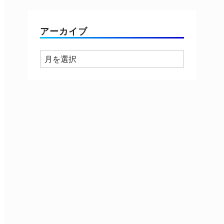
ゴ
リ
ー
アーカイブ
ア
ー
カ
イ
ブ