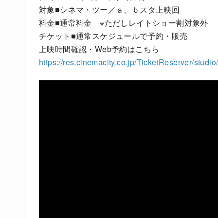
対象■シネマ・ツー／ａ、ｂスタ上映回
料金■通常料金 ※ただしレイトショー割対象外
チケット■通常スケジュールで予約・販売
上映時間確認・Web予約はこちら
https://res.cinemacity.co.jp/TicketReserver/studi