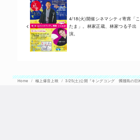
4/18(火)開催シネマシティ寄席「
たま」。林家正蔵、林家つる子出
演。
Home
極上爆音上映
3/25(土)公開『キングコング 髑髏島