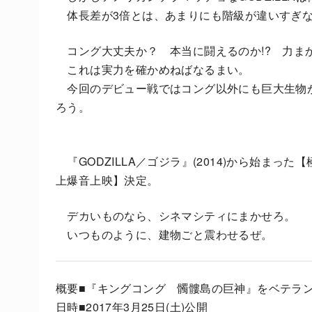
体長差が3倍とは、あまりにも階級が違いすぎ
コング大丈夫か？ 本当に闘えるのか!? 力ま
これは実力を確かめねばなるまい。
今回のデビュー戦ではコング以外にも巨大生物
ろう。
『GODZILLA／ゴジラ』(2014)から始ま
上爆音上映】決定。
デカいものなら、シネマシティにまかせろ。
いつものように、建物ごと震わせるぜ。
概要■『キングコング 髑髏島の巨神』をベテラ
日時■2017年3月25日(土)公開