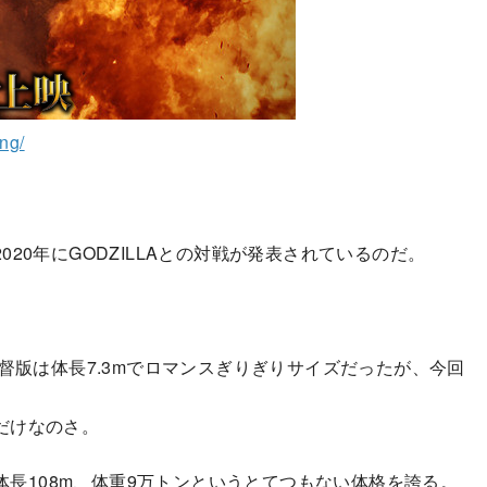
ng/
0年にGODZILLAとの対戦が発表されているのだ。
督版は体長7.3mでロマンスぎりぎりサイズだったが、今回
だけなのさ。
体長108m、体重9万トンというとてつもない体格を誇る。