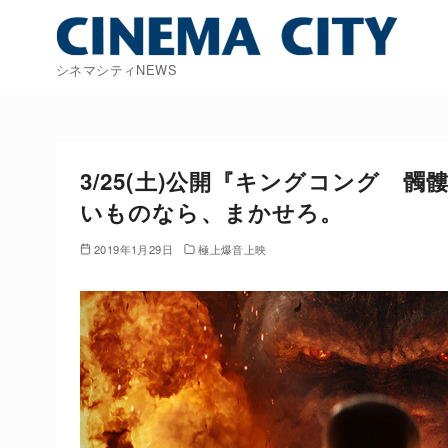
コ
ン
テ
シネマシティNEWS
ン
ツ
へ
移
3/25(土)公開『キングコング 
動
いものなら、まかせろ。
2019年1月29日
極上爆音上映