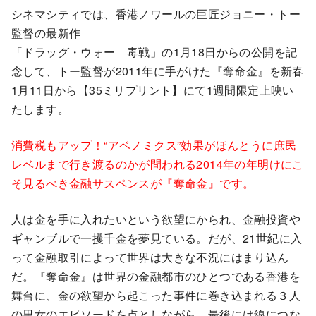
シネマシティでは、香港ノワールの巨匠ジョニー・トー
監督の最新作
「ドラッグ・ウォー 毒戦」の1月18日からの公開を記
念して、トー監督が2011年に手がけた『奪命金』を新春
1月11日から【35ミリプリント】にて1週間限定上映い
たします。
消費税もアップ！“アベノミクス”効果がほんとうに庶民
レベルまで行き渡るのかが問われる2014年の年明けにこ
そ見るべき金融サスペンスが『奪命金』です。
人は金を手に入れたいという欲望にかられ、金融投資や
ギャンブルで一攫千金を夢見ている。だが、21世紀に入
って金融取引によって世界は大きな不況にはまり込ん
だ。『奪命金』は世界の金融都市のひとつである香港を
舞台に、金の欲望から起こった事件に巻き込まれる３人
の男女のエピソードを点としながら、最後には線につな