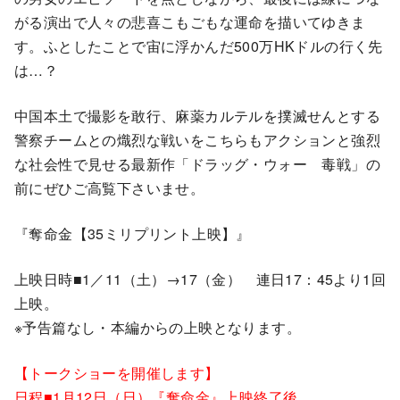
がる演出で人々の悲喜こもごもな運命を描いてゆきま
す。ふとしたことで宙に浮かんだ500万HKドルの行く先
は…？
中国本土で撮影を敢行、麻薬カルテルを撲滅せんとする
警察チームとの熾烈な戦いをこちらもアクションと強烈
な社会性で見せる最新作「ドラッグ・ウォー 毒戦」の
前にぜひご高覧下さいませ。
『奪命金【35ミリプリント上映】』
上映日時■1／11（土）→17（金） 連日17：45より1回
上映。
※予告篇なし・本編からの上映となります。
【トークショーを開催します】
日程■1月12日（日）『奪命金』上映終了後