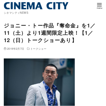
コ
ン
シネマシティNEWS
テ
ン
ジョニー・トー作品『奪命金』を1／
ツ
11（土）より1週間限定上映！【1／
へ
12（日）トークショーあり】
移
動
2019年2月7日
トークショー