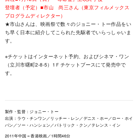
登壇者（予定）■市山 尚三さん（東京フィルメックス
プログラムディレクター）
★市山さんは、映画祭で数々のジョニー・トー作品をい
ち早く日本に紹介してこられた先駆者でいらっしゃいま
す。
※チケットはインターネット予約、およびシネマ・ワン
（立川市曙町2-8-5）1Ｆチケットブースにて発売中で
す。
製作・監督：ジョニー・トー
出演：ラウ・チンワン／リッチー・レン／デニス・ホー／ロー・ホイ
パン／ソー・ハンシェン／パトリック・クン／テレンス・イン
2011年中国＝香港映画／1時間46分