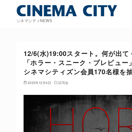
コ
ン
テ
シネマシティNEWS
ン
ツ
へ
移
12/6(水)19:00スタート。何
動
「ホラー・スニーク・プレビュー」
シネマシティズン会員170名様を
2023年12月4日
試写会