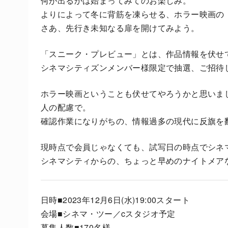
何が出るかは始まってみてのお楽しみ。
よりによって冬に背筋を凍らせる、ホラー映画の
さあ、先行き未知なる扉を開けてみよう。
「スニーク・プレビュー」とは、作品情報を伏せ
シネマシティズンメンバー様限定で抽選、ご招待
ホラー映画ということも伏せてやろうかと思いま
人の配慮で。
確認作業になりがちの、情報過多の現代に反旗を
現時点で会員じゃなくても、試写日の時点でシネ
シネマシティからの、ちょっと早めのナイトメア
日時■2023年12月6日(水)19:00スタート
会場■シネマ・ツー／cスタジオ予定
募集人数■170名様