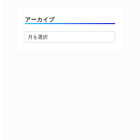
ゴ
リ
ー
アーカイブ
ア
ー
カ
イ
ブ