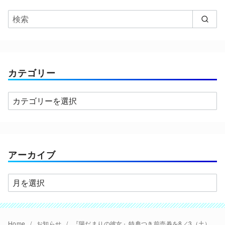
カテゴリー
カ
テ
ゴ
リ
ー
アーカイブ
ア
ー
カ
イ
Home
お知らせ
『陽だまりの彼女』特典つき前売券を8／3（土）より発売します。