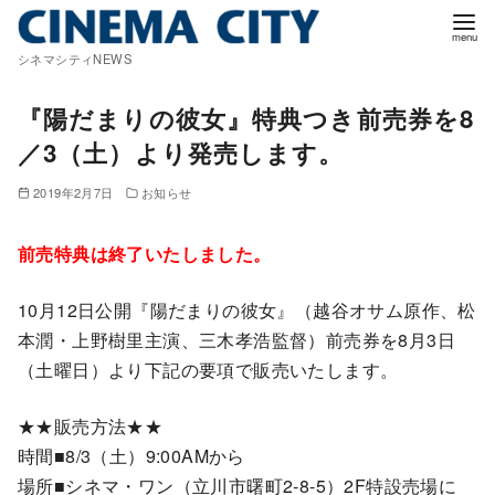
コ
ン
シネマシティNEWS
テ
ン
『陽だまりの彼女』特典つき前売券を8
ツ
／3（土）より発売します。
へ
移
2019年2月7日
お知らせ
動
前売特典は終了いたしました。
10月12日公開『陽だまりの彼女』（越谷オサム原作、松
本潤・上野樹里主演、三木孝浩監督）前売券を8月3日
（土曜日）より下記の要項で販売いたします。
★★販売方法★★
時間■8/3（土）9:00AMから
場所■シネマ・ワン（立川市曙町2-8-5）2F特設売場に