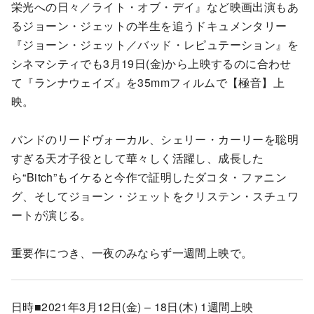
栄光への日々／ライト・オブ・デイ』など映画出演もあ
るジョーン・ジェットの半生を追うドキュメンタリー
『ジョーン・ジェット／バッド・レピュテーション』を
シネマシティでも3月19日(金)から上映するのに合わせ
て『ランナウェイズ』を35mmフィルムで【極音】上
映。
バンドのリードヴォーカル、シェリー・カーリーを聡明
すぎる天才子役として華々しく活躍し、成長した
ら“Bitch”もイケると今作で証明したダコタ・ファニン
グ、そしてジョーン・ジェットをクリステン・スチュワ
ートが演じる。
重要作につき、一夜のみならず一週間上映で。
日時■2021年3月12日(金) – 18日(木) 1週間上映