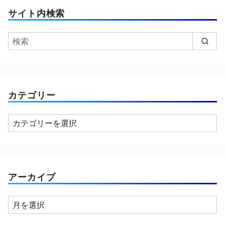
サイト内検索
カテゴリー
カ
テ
ゴ
リ
ー
アーカイブ
ア
ー