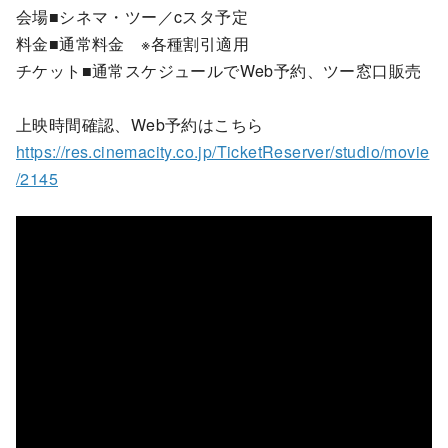
会場■シネマ・ツー／cスタ予定
料金■通常料金 ※各種割引適用
チケット■通常スケジュールでWeb予約、ツー窓口販売
上映時間確認、Web予約はこちら
https://res.cinemacity.co.jp/TicketReserver/studio/movie
/2145