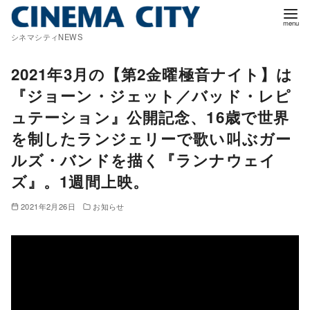
コ
ン
シネマシティNEWS
テ
ン
2021年3月の【第2金曜極音ナイト】は
ツ
『ジョーン・ジェット／バッド・レピ
へ
ュテーション』公開記念、16歳で世界
移
を制したランジェリーで歌い叫ぶガー
動
ルズ・バンドを描く『ランナウェイ
ズ』。1週間上映。
2021年2月26日
お知らせ