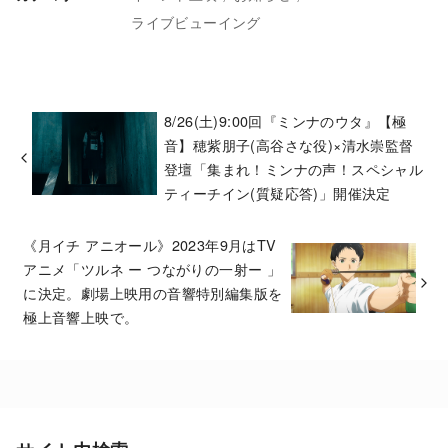
ライブビューイング
8/26(土)9:00回『ミンナのウタ』【極
音】穂紫朋子(高谷さな役)×清水崇監督
登壇「集まれ！ミンナの声！スペシャル
ティーチイン(質疑応答)」開催決定
《月イチ アニオール》2023年9月はTV
アニメ「ツルネ ー つながりの一射ー 」
に決定。劇場上映用の音響特別編集版を
極上音響上映で。