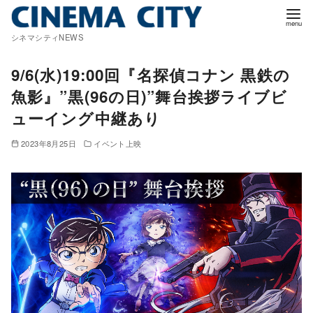
コ
ン
シネマシティNEWS
テ
ン
9/6(水)19:00回『名探偵コナン 黒鉄の
ツ
魚影』”黒(96の日)”舞台挨拶ライブビ
へ
ューイング中継あり
移
動
2023年8月25日
イベント上映