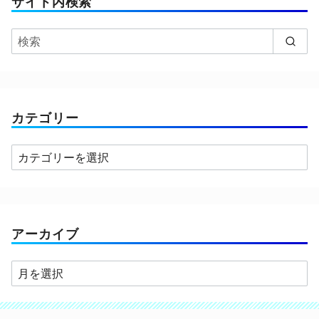
サイト内検索
カテゴリー
カ
テ
ゴ
リ
ー
アーカイブ
ア
ー
カ