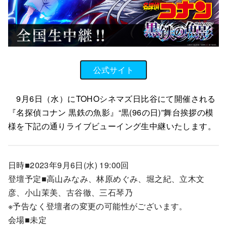
公式サイト
9月6日（水）にTOHOシネマズ日比谷にて開催される
『名探偵コナン 黒鉄の魚影』
“黒(96の日)”舞台挨拶の模
様を下記の通りライブビューイング生中継いたします。
日時■2023年9月6日(水) 19:00回
登壇予定■高山みなみ、林原めぐみ、堀之紀、立木文
彦、小山茉美、古谷徹、三石琴乃
※予告なく登壇者の変更の可能性がございます。
会場■未定